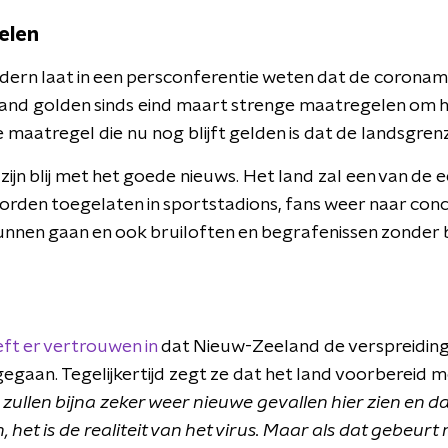
elen
dern laat in een persconferentie weten dat de corona
land golden sinds eind maart strenge maatregelen om h
e maatregel die nu nog blijft gelden is dat de landsgrenz
jn blij met het goede nieuws. Het land zal een van de e
rden toegelaten in sportstadions, fans weer naar con
kunnen gaan en ook bruiloften en begrafenissen zonde
ft er vertrouwen in
dat Nieuw-Zeeland de verspreiding 
egaan. Tegelijkertijd zegt ze dat het land voorbereid m
zullen bijna zeker weer nieuwe gevallen hier zien en da
 het is de realiteit van het virus. Maar als dat gebeur