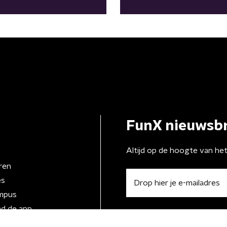
FunX nieuwsbr
Altijd op de hoogte van he
ren
es
mpus
d de app