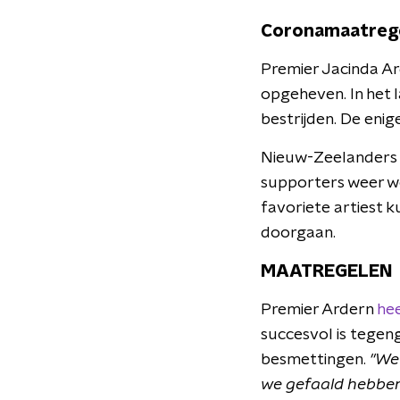
Coronamaatreg
Premier Jacinda Ar
opgeheven. In het 
bestrijden. De enig
Nieuw-Zeelanders zi
supporters weer wo
favoriete artiest 
doorgaan.
MAATREGELEN
Premier Ardern
hee
succesvol is tegeng
besmettingen.
"We 
we gefaald hebben,