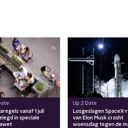
Date
Up 2 Date
regels vanaf 1 juli
Losgeslagen SpaceX-r
elegd in speciale
van Elon Musk crasht
nawet
woensdag tegen de m