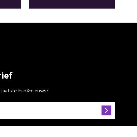
mensenhandel
ief
t laatste FunX-nieuws?