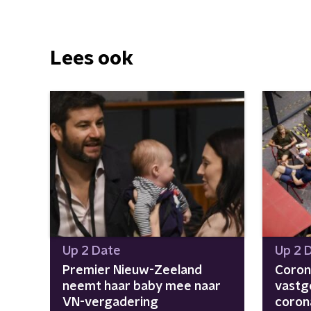
Lees ook
Up 2 Date
Up 2 
Premier Nieuw-Zeeland
Corona
neemt haar baby mee naar
vastg
VN-vergadering
coro