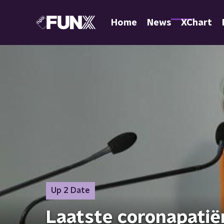
Home
News
XChart
Up 2 Date
Laatste coronapatië