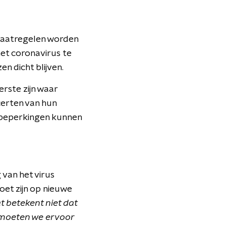
maatregelen worden
et coronavirus te
en dicht blijven.
erste zijn waar
certen van hun
r beperkingen kunnen
van het virus
oet zijn op nieuwe
t betekent niet dat
t moeten we ervoor