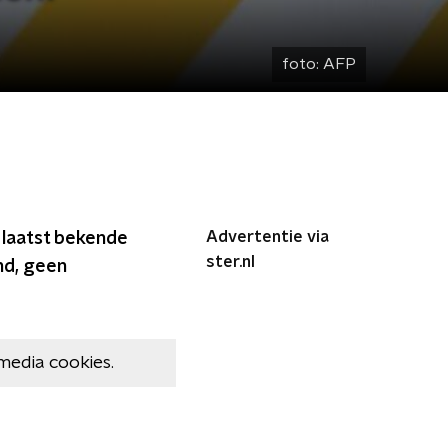
foto:
AFP
Advertentie via
e laatst bekende
ster.nl
nd, geen
media cookies.