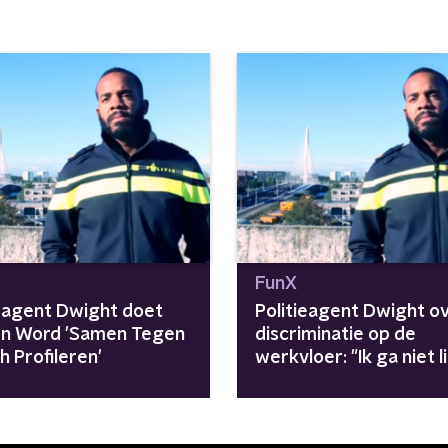
FunX
ieagent Dwight doet
Politieagent Dwight o
n Word 'Samen Tegen
discriminatie op de
h Profileren'
werkvloer: "Ik ga niet l
het is voorgekomen"