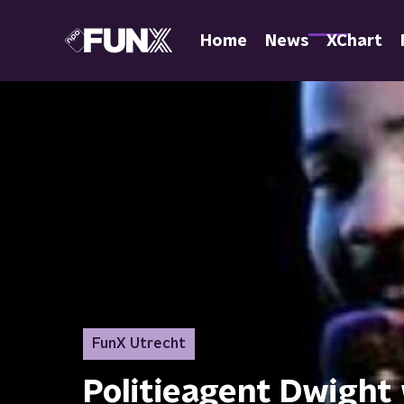
Home
News
XChart
FunX Utrecht
Politieagent Dwight 