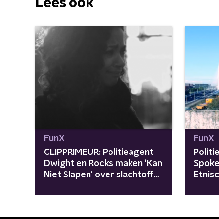
Lees ook
FunX
FunX
CLIPPRIMEUR: Politieagent
Polit
Dwight en Rocks maken 'Kan
Spoke
Niet Slapen' over slachtoffer
Etnisc
loverboy