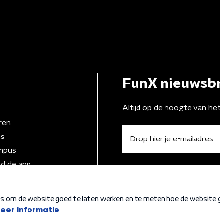
FunX nieuwsbr
Altijd op de hoogte van he
ren
es
mpus
d de app