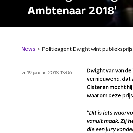
Ambtenaar 2018'
News
Politieagent Dwight wint publiekspri
Dwight van van de V
vr 19 januari 2018
13:06
vernieuwend, dat 
Gisteren mocht hij
waarom deze prijs
''Dit is iets waar
vanuit maak. Zij 
die een jury vonden