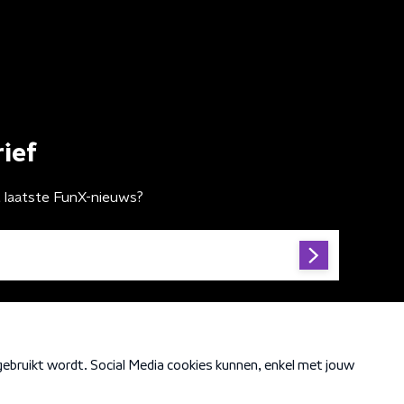
ief
t laatste FunX-nieuws?
Cookiebeleid