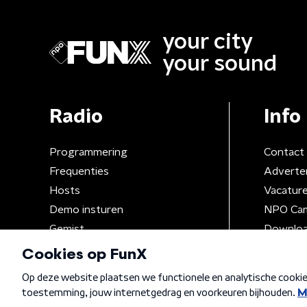
your city
your sound
Radio
Info
Programmering
Contact
Frequenties
Adverte
Hosts
Vacatur
Demo insturen
NPO Ca
Gemist
Downloa
Algemene voorwaarden
Privacybeleid