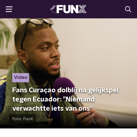
Video
Fans Curaçao dolblij na gelijkspel
tegen Ecuador: "Niemand
verwachtte iets van ons"
foto:
FunX