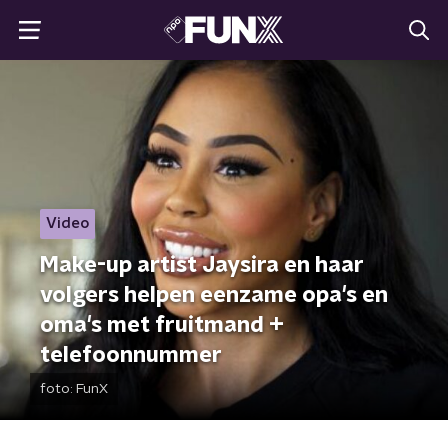
Video
Make-up artist Jaysira en haar
volgers helpen eenzame opa's en
oma's met fruitmand +
telefoonnummer
foto:
FunX