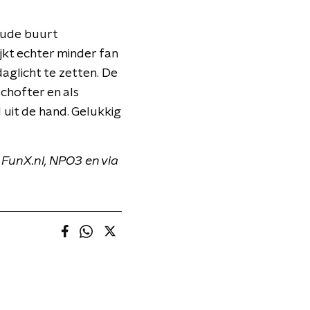
oude buurt
ijkt echter minder fan
aglicht te zetten. De
chofter en als
 uit de hand. Gelukkig
 FunX.nl, NPO3 en via