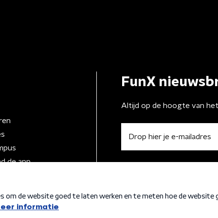
FunX nieuwsbr
Altijd op de hoogte van he
ren
es
mpus
d de app