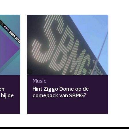
Music
en
Hint Ziggo Dome op de
bij de
comeback van SBMG?