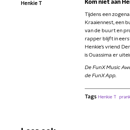
Kom niet aan He
Henkie T
Tijdens een zogena
Kraaiennest, een buu
van de buurt en pro
rapper blijft in ee
Henkie's vriend Dem
is Ouassima er uitei
De FunX Music Awar
de FunX App.
Tags
Henkie T
pran