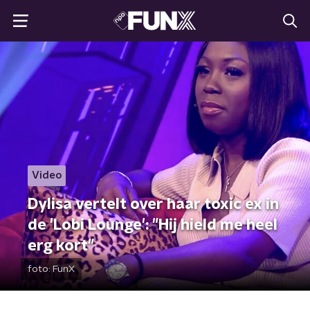
Video
Dylisa vertelt over haar toxic ex in
de 'Lobi Lounge': "Hij hield me heel
erg kort"
foto:
FunX