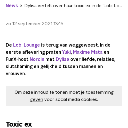
News
Dylisa vertelt over haar toxic ex in de 'Lobi Lounge': "Hij hield me heel erg kort"
zo 12 september 2021
13:15
De
Lobi Lounge
is terug van weggeweest. In de
eerste aflevering praten
Yuki
,
Maxime Mata
en
FunX-host
Nordin
met
Dylisa
over liefde, relaties,
slutshaming en gelijkheid tussen mannen en
vrouwen.
Om deze inhoud te tonen moet je
toestemming
geven
voor social media cookies.
Toxic ex