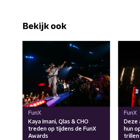
Bekijk ook
FunX
FunX
Kaya Imani, Qlas & CHO
Deze 
treden op tijdens de FunX
hun o
Awards
trille