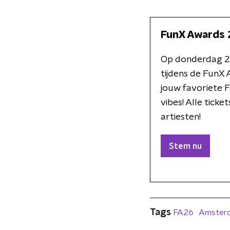
FunX Awards
Op donderdag 21 
tijdens de FunX 
jouw favoriete F
vibes! Alle tick
artiesten!
Stem nu
Tags
FA26
Amster