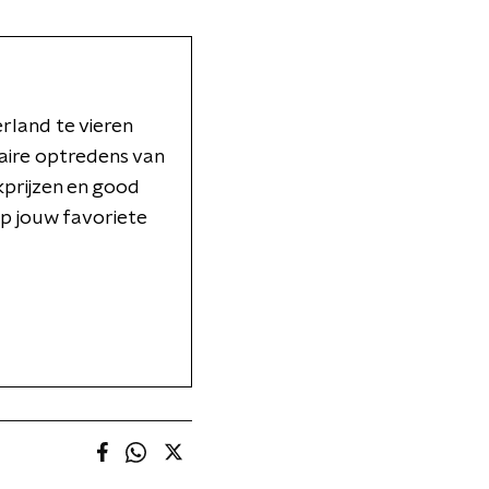
rland te vieren
aire optredens van
kprijzen en good
op jouw favoriete