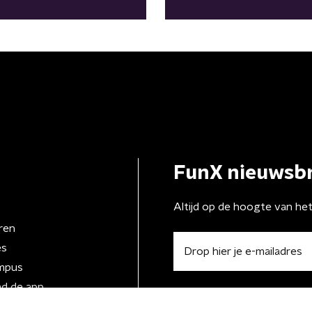
ds
FunX nieuwsbr
Altijd op de hoogte van he
ren
es
mpus
d de app