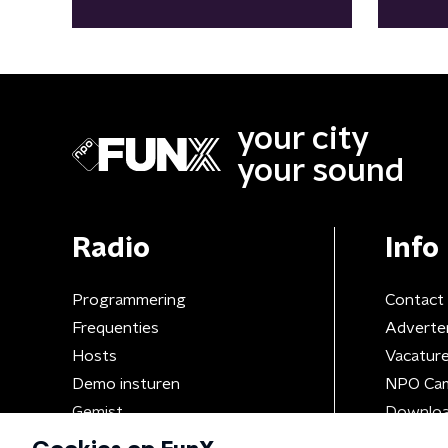
Awar
your city
your sound
Radio
Info
Programmering
Contact
Frequenties
Adverte
Hosts
Vacatur
Demo insturen
NPO Ca
Gemist
Downloa