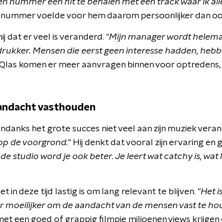
en nummer een hit te behalen met een track waar ik all
 nummer voelde voor hem daarom persoonlijker dan oo
ij dat er veel is veranderd. "
Mijn manager wordt helema
 drukker. Mensen die eerst geen interesse hadden, heb
ns Qlas komen er meer aanvragen binnen voor optredens, 
aandacht vasthouden
ondanks het grote succes niet veel aan zijn muziek veran
p de voorgrond.
" Hij denkt dat vooral zijn ervaring en 
 de studio word je ook beter. Je leert wat catchy is, wat 
t in deze tijd lastig is om lang relevant te blijven. "
Het i
ar moeilijker om de aandacht van de mensen vast te ho
met een goed of grappig filmpje miljoenen views krijgen 