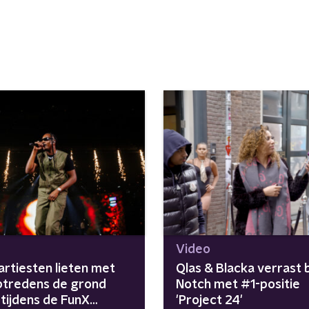
Video
artiesten lieten met
Qlas & Blacka verrast b
ptredens de grond
Notch met #1-positie
n tijdens de FunX
'Project 24'