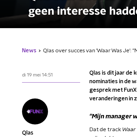
geen interesse hadd
News
Qlas over succes van 'Waar Was Je': 
Qlas is dit jaar de
di 19 mei
14:51
nominaties in de 
gesprek met FunX-p
veranderingen in z
"Mijn manager w
Dat de track
Waar
Qlas