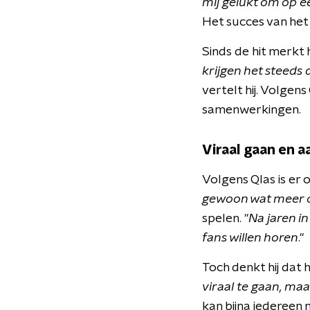
mij gelukt om op e
Het succes van het
Sinds de hit merkt h
krijgen het steeds
vertelt hij. Volge
samenwerkingen.
Viraal gaan en 
Volgens Qlas is er 
gewoon wat meer o
spelen. "
Na jaren in
fans willen horen
."
Toch denkt hij dat he
viraal te gaan, ma
kan bijna iedereen 