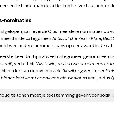
mensen te binden aan de artiest en het verhaal achter d
s-nominaties
 afgelopen jaar leverde Qlas meerdere nominaties op 
ineerd in de categorieën
Artist of the Year - Male
,
Best
ok twee andere nummers kans op een award in de cat
 eerste keer dat hij in zoveel categorieën genomineerd is
et mij
", vertelt hij. "
Als ik win, maken we er echt een groot
hij verder aan nieuwe muziek. "
Ik wil nog veel meer l
n binnenkort komt er ook een nieuw album aan
", aldus Q
houd te tonen moet je
toestemming geven
voor social 