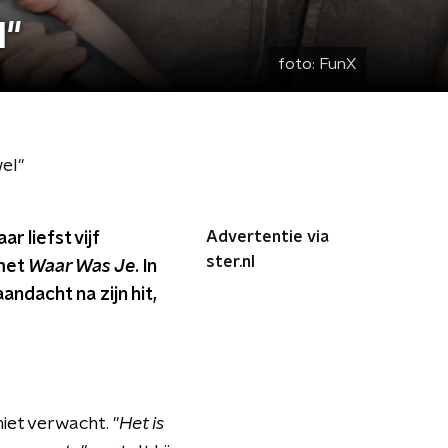
l"
foto:
FunX
el"
Advertentie via
r liefst vijf
ster.nl
 met
Waar Was Je
. In
ndacht na zijn hit,
et verwacht. "
Het is