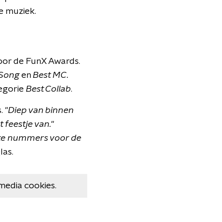
e muziek.
voor de FunX Awards.
 Song
en
Best MC.
egorie
Best Collab
.
. "
Diep van binnen
 feestje van.
"
euke nummers voor de
las.
media cookies.