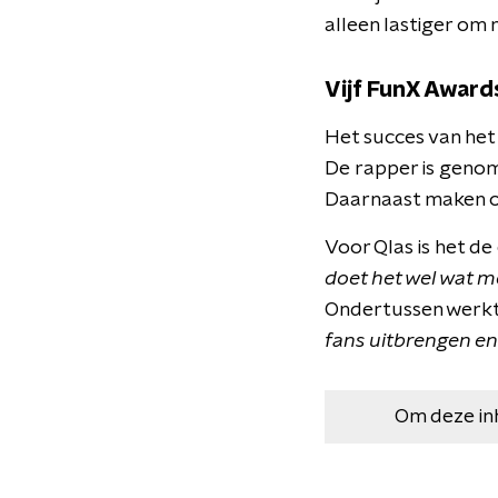
alleen lastiger om 
Vijf FunX Award
Het succes van het
De rapper is genom
Daarnaast maken o
Voor Qlas is het de
doet het wel wat m
Ondertussen werkt 
fans uitbrengen e
Om deze in