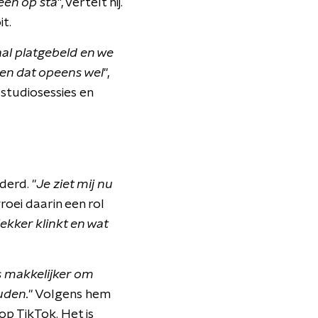
een op sta
", vertelt hij.
it.
al platgebeld en we
ben dat opeens wel
",
studiosessies en
derd. "
Je ziet mij nu
groei daarin een rol
lekker klinkt en wat
s makkelijker om
uden.
" Volgens hem
op TikTok. Het is