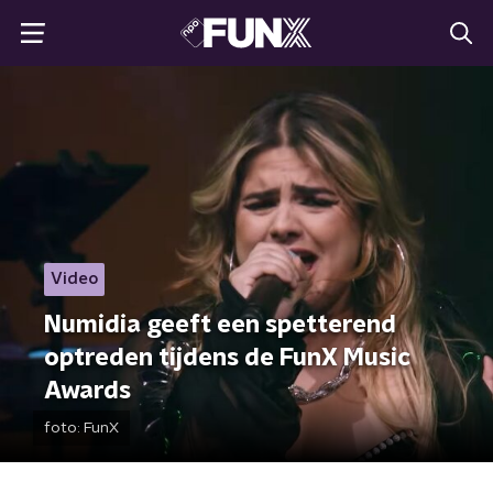
Video
Numidia geeft een spetterend
optreden tijdens de FunX Music
Awards
foto:
FunX