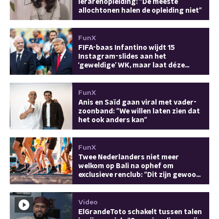
lerarenopleiding: "De meeste
allochtonen halen de opleiding niet"
FunX
FIFA-baas Infantino wijdt 15
Instagram-slides aan het
‘geweldige’ WK, maar laat déze
incidenten buiten beeld
FunX
Anis en Saïd gaan viral met vader-
zoonband: "We willen laten zien dat
het ook anders kan"
FunX
Twee Nederlanders niet meer
welkom op Bali na ophef om
exclusieve renclub: "Dit zijn gewoon
moderne kolonisten"
Video
ElGrandeToto schakelt tussen talen