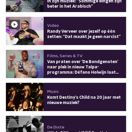
in zijn muziek: “Sommige dingen zijn
beter in het Arabisch”
Video
Randy Verveer over jezelf op één
zetten: "Dat maakt je geen narcist”
Films, Series & TV
Van praten over 'De Bondgenoten'
naar plek in nieuw Talpa-
programma: Défano Holwijn laat
het lukken
Music
Komt Destiny's Child na 20 jaar met
nieuwe muziek?
De Dixte