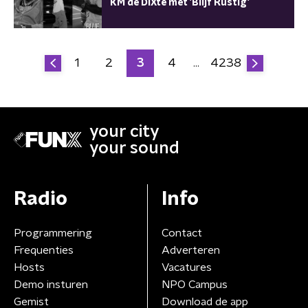
KM de DiXte met 'Blijf Rustig'
1
2
3
4
4238
…
your city
your sound
Radio
Info
Programmering
Contact
Frequenties
Adverteren
Hosts
Vacatures
Demo insturen
NPO Campus
Gemist
Download de app