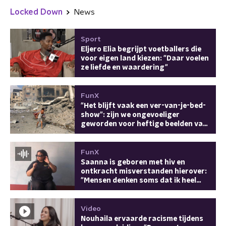
Locked Down
News
Sport
Eljero Elia begrijpt voetballers die
voor eigen land kiezen: "Daar voelen
ze liefde en waardering"
FunX
"Het blijft vaak een ver-van-je-bed-
show": zijn we ongevoeliger
geworden voor heftige beelden van
leed en oorlog?
FunX
Saanna is geboren met hiv en
ontkracht misverstanden hierover:
"Mensen denken soms dat ik heel
wild ben"
Video
Nouhaila ervaarde racisme tijdens