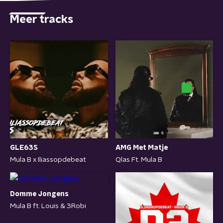
Meer tracks
GLE63S
AMG Met Matje
Mula B x Iliassopdebeat
Qlas Ft. Mula B
Domme Jongens
Mula B ft. Louis & 3Robi