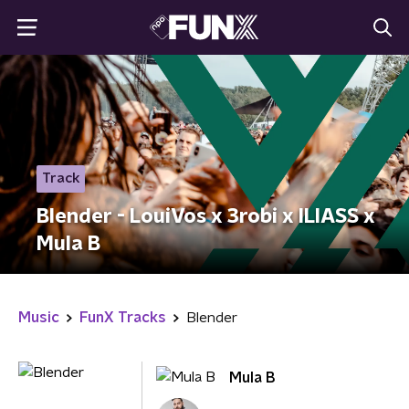
Track
Blender - LouiVos x 3robi x ILIASS x
Mula B
Music
FunX Tracks
Blender
Mula B