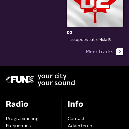
D2
Iliassopdebeat x Mula B
Meer tracks
your city
your sound
Radio
Info
Programmering
Contact
Frequenties
Adverteren