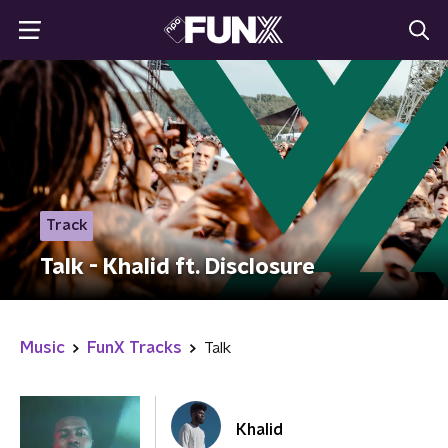
Track
Talk - Khalid ft. Disclosure
Music
FunX Tracks
Talk
Khalid