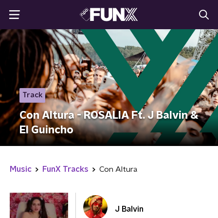
Track
Con Altura - ROSALIA Ft. J Balvin &
El Guincho
Music
FunX Tracks
Con Altura
J Balvin