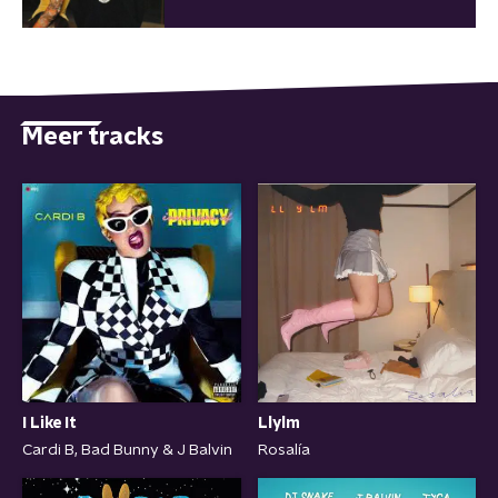
Meer tracks
I Like It
Llylm
Cardi B, Bad Bunny & J Balvin
Rosalía