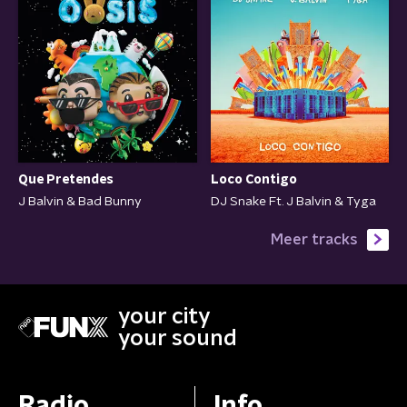
Que Pretendes
Loco Contigo
J Balvin & Bad Bunny
DJ Snake Ft. J Balvin & Tyga
Meer tracks
your city
your sound
Radio
Info