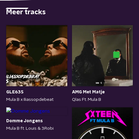
Meer tracks
GLE63S
AMG Met Matje
Mula B x Iliassopdebeat
Qlas Ft. Mula B
Domme Jongens
Mula B ft. Louis & 3Robi