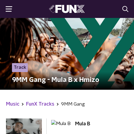
Track
9MM Gang - Mula B x Hmizo
Music
FunX Tracks
9MM Gang
Mula B