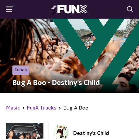
Track
Bug A Boo - Destiny's Child
Music
FunX Tracks
Bug A Boo
Destiny's Child