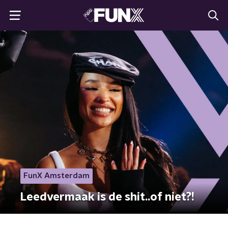
FunX Amsterdam
Leedvermaak is de shit..of niet?!