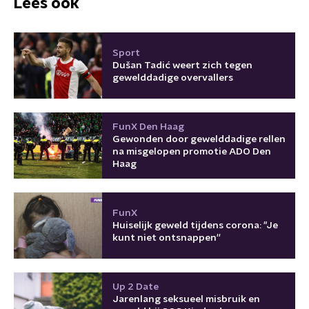
Lees ook
Sport
Dušan Tadić weert zich tegen
gewelddadige overvallers
FunX Den Haag
Gewonden door gewelddadige rellen
na misgelopen promotie ADO Den
Haag
FunX
Huiselijk geweld tijdens corona: "Je
kunt niet ontsnappen''
Up 2 Date
Jarenlang seksueel misbruik en