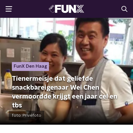
FunX Den Haag
Tienermeisje dat geliefde
snackbareigenaar Wei Chen
vermoordde krijgt een jaar cel en
tbs
foto:
Privéfoto