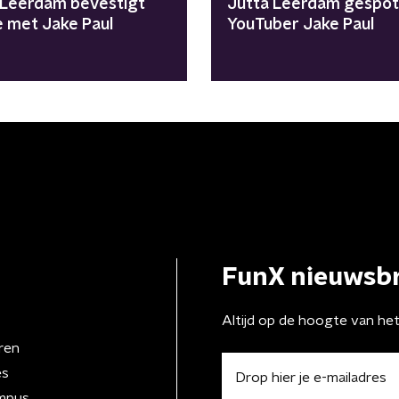
 Leerdam bevestigt
Jutta Leerdam gespot
e met Jake Paul
YouTuber Jake Paul
FunX nieuwsbr
Altijd op de hoogte van he
ren
es
mpus