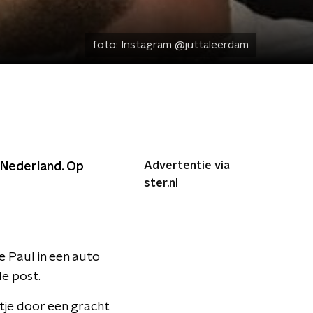
foto:
Instagram @juttaleerdam
Advertentie via
 Nederland. Op
ster.nl
 Paul in een auto
de post.
otje door een gracht