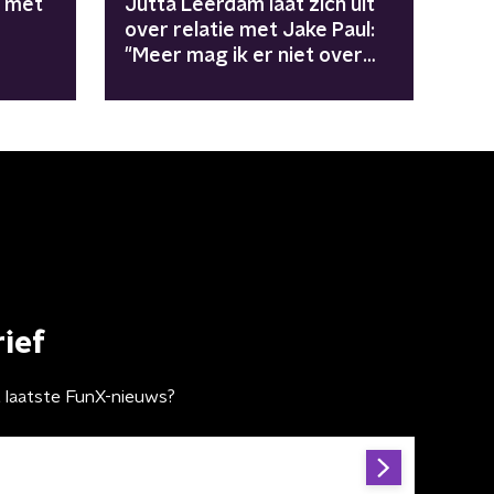
 met
Jutta Leerdam laat zich uit
over relatie met Jake Paul:
"Meer mag ik er niet over
zeggen"
ief
t laatste FunX-nieuws?