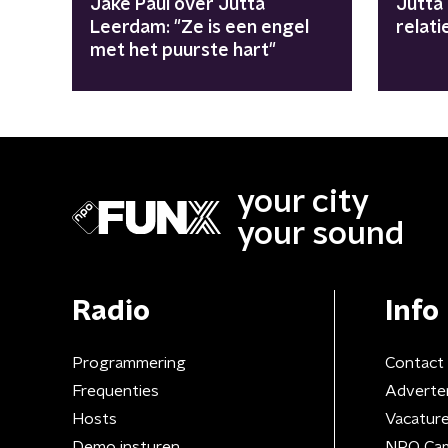
Jake Paul over Jutta
Jutta
Leerdam: "Ze is een engel
relati
met het puurste hart"
your city
your sound
Radio
Info
Programmering
Contact
Frequenties
Adverte
Hosts
Vacatur
Demo insturen
NPO Ca