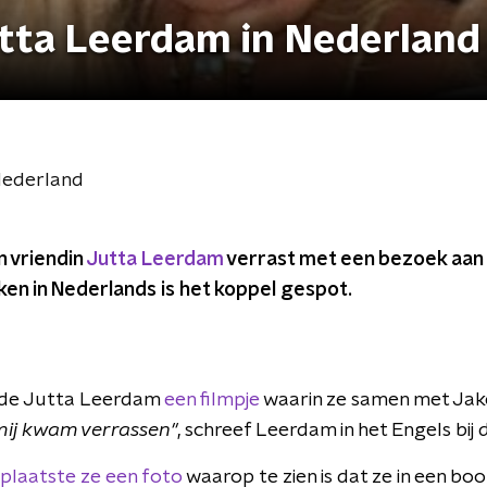
utta Leerdam in Nederland
Nederland
n vriendin
Jutta Leerdam
verrast met een bezoek aan
ken in Nederlands is het koppel gespot.
lde Jutta Leerdam
een filmpje
waarin ze samen met Jake
 mij kwam verrassen''
, schreef Leerdam in het Engels bij 
plaatste ze een foto
waarop te zien is dat ze in een bo