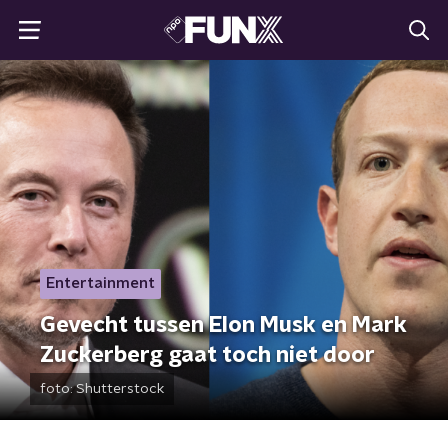
Entertainment
Gevecht tussen Elon Musk en Mark
Zuckerberg gaat toch niet door
foto:
Shutterstock