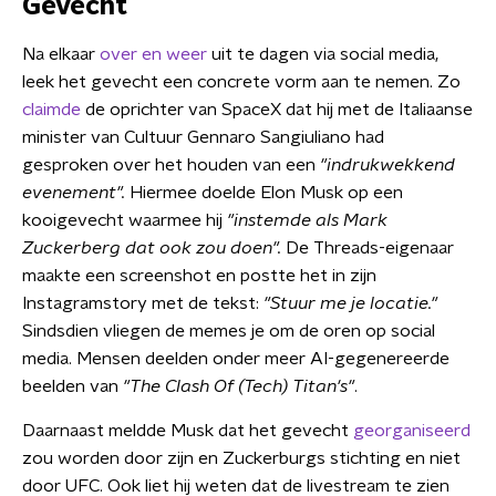
Gevecht
Na elkaar
over en weer
uit te dagen via social media,
leek het gevecht een concrete vorm aan te nemen. Zo
claimde
de oprichter van SpaceX dat hij met de Italiaanse
minister van Cultuur Gennaro Sangiuliano had
gesproken over het houden van een
"indrukwekkend
evenement".
Hiermee doelde Elon Musk op een
kooigevecht waarmee hij
"instemde als Mark
Zuckerberg dat ook zou do
en".
De Threads-eigenaar
maakte een screenshot en postte het in zijn
Instagramstory met de tekst:
"Stuur me je locatie."
Sindsdien vliegen de memes je om de oren op social
media. Mensen deelden onder meer AI-gegenereerde
beelden van
"The Clash Of (Tech) Titan's"
.
Daarnaast meldde Musk dat het gevecht
georganiseerd
zou worden door zijn en Zuckerburgs stichting en niet
door UFC. Ook liet hij weten dat de livestream te zien