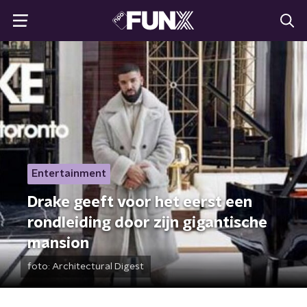
Entertainment
Drake geeft voor het eerst een
rondleiding door zijn gigantische
mansion
foto:
Architectural Digest