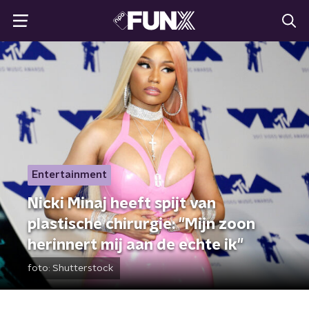
Entertainment
Nicki Minaj heeft spijt van
plastische chirurgie: "Mijn zoon
herinnert mij aan de echte ik"
foto:
Shutterstock