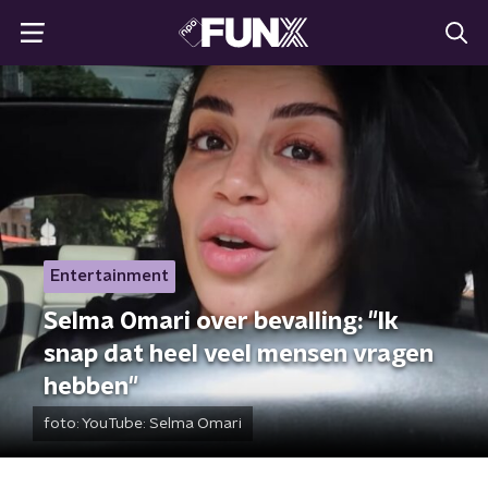
Entertainment
Selma Omari over bevalling: "Ik
snap dat heel veel mensen vragen
hebben"
foto:
YouTube: Selma Omari