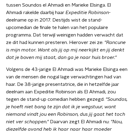
tussen Soundos el Ahmadi en Marieke Elsinga. El
Ahmadi rakelde daarbij haar
Expeditie Robinson
-
deelname op in 2017. Destijds wist de stand-
upcomedian de finale te halen van het populaire
programma. Dat terwijl weinigen hadden verwacht dat
ze dit had kunnen presteren. Hierover zei ze:
"Rancune
is mijn motor. Want als jij op mij neerkijkt en jij denkt
dat je boven mij staat, dan ga je naar huis broer."
Volgens de 43-jarige El Ahmadi was Marieke Elsinga een
van de mensen die nogal lage verwachtingen had van
haar. De 38-jarige presentatrice, die in hetzelfde jaar
deelnam aan Expeditie Robinson als El Ahmadi, zou
tegen de stand-up comedian hebben gezegd:
"Soundos,
je hoeft niet bang te zijn dat ik je wegstuur, want
niemand vindt jou een Robinson, dus jij gaat het toch
niet ver schoppen."
Daarvan zegt El Ahmadi nu:
"Nou,
diezelfde avond heb ik haar naar haar moeder