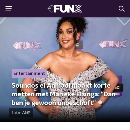
Entertainment
Soundos el Ahmadi maakt korte
metten met Marieke Elsinga: "Dan
ben je gewoon onbeschoft"
foto:
ANP