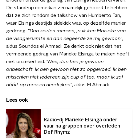
anderen ditzelfde gedrag van Elsinga hebben ervaren.
De stand-up comedian zei namelijk gehoord te hebben
dat ze zich rondom de talkshow van Humberto Tan,
waar Elsinga destijds sidekick was, op dezelfde manier
gedroeg.
"Dan zeiden mensen, ja ik ken Marieke van
de visagieruimte en dan negeerde ze mij gewoon"
,
aldus Soundos el Ahmadi. Ze denkt ook niet dat het
vermeende gedrag van Marieke Elsinga te maken heeft
met onzekerheid.
"Nee, dan ben je gewoon
onbeschoft. Ik ben gewoon niet zo opgevoed. Ik ben
misschien niet iedereen zijn cup of tea, maar ik zal
nóóit op mensen neerkijken"
, aldus El Ahmadi.
Lees ook
Radio-dj Marieke Elsinga onder
vuur na grappen over overleden
Def Rhymz