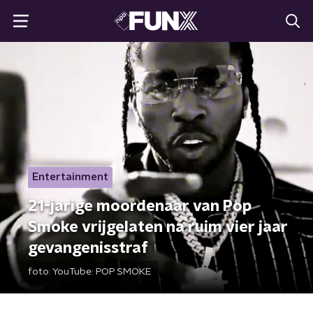
Entertainment
21-jarige moordenaar van Pop
Smoke vrijgelaten na ruim vier jaar
gevangenisstraf
foto:
YouTube: POP SMOKE