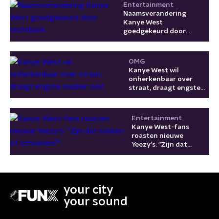
Entertainment
Naamsverandering
Kanye West
goedgekeurd door
rechtbank
OMG
Kanye West wil
onherkenbaar over
straat, draagt engste
masker ooit
Entertainment
Kanye West-fans
roasten nieuwe
Yeezy's: "Zijn dat
sokken of schoenen?"
your city
your sound