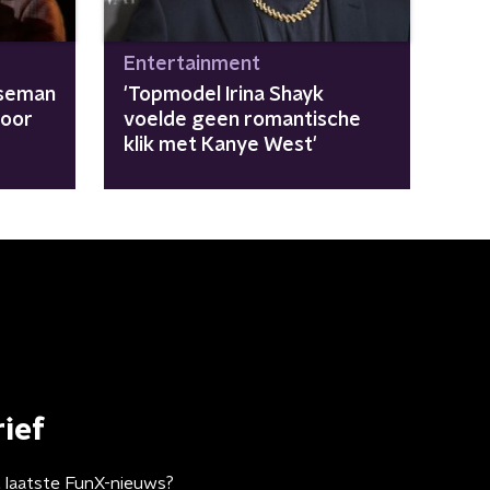
Entertainment
seman
'Topmodel Irina Shayk
voor
voelde geen romantische
klik met Kanye West'
ief
t laatste FunX-nieuws?