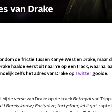
es van Drake
rondom de frictie tussen Kanye West en Drake, maar de
 Drake haalde eerst uit naar Ye op een track, waarna
ndelijk zelfs het adres van Drake op
Twitter
gooide.
 bij de
verse
van Drake op de track
Betrayal
van Tripp
at I Barely know / Forty-five, forty-four, let it go"
, rapte