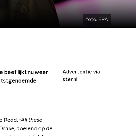
foto:
EPA
Advertentie via
 beef lijkt nu weer
ster.nl
 laatstgenoemde
ie Redd.
"All these
 Drake, doelend op de