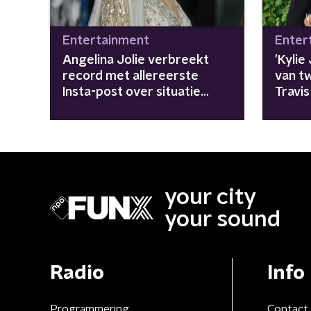
Entertainment
Enter
Angelina Jolie verbreekt
'Kylie
record met allereerste
van t
Insta-post over situatie
Travis
Afghanistan
your city
your sound
Radio
Info
Programmering
Contact