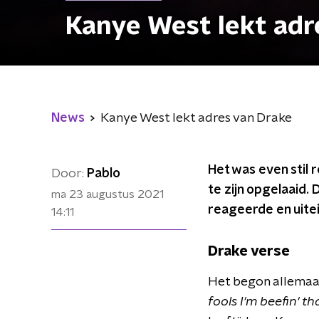
Kanye West lekt adr
News
Kanye West lekt adres van Drake
Het was even stil 
Door:
Pablo
te zijn opgelaaid.
ma 23 augustus 2021
reageerde en uitei
14:11
Drake verse
Het begon allemaal
fools I'm beefin' th