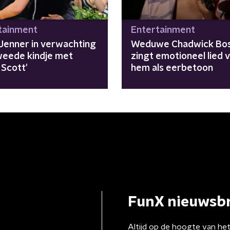
tainment
Entertainment
 Jenner in verwachting
Weduwe Chadwick Bo
weede kindje met
zingt emotioneel lied 
 Scott'
hem als eerbetoon
FunX nieuwsbr
Altijd op de hoogte van he