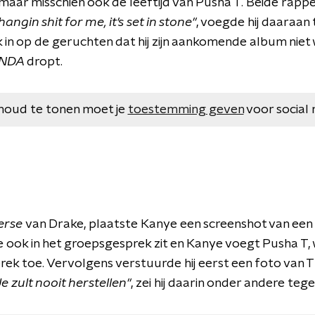
 maar misschien ook de leeftijd van Pusha T. Beide rappe
hangin shit for me, it's set in stone"
, voegde hij daaraan
 in op de geruchten dat hij zijn aankomende album niet 
NDA
dropt.
houd te tonen moet je
toestemming geven
voor social 
erse
van Drake, plaatste Kanye een screenshot van een
ake ook in het groepsgesprek zit en Kanye voegt Pusha T
prek toe. Vervolgens verstuurde hij eerst een foto van 
Je zult nooit herstellen"
, zei hij daarin onder andere teg