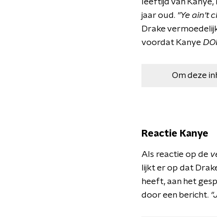
leeftijd van Kanye,
jaar oud.
"Ye ain't c
Drake vermoedelijk
voordat Kanye
DO
Om deze in
Reactie Kanye
Als reactie op de
v
lijkt er op dat Dr
heeft, aan het ges
door een bericht.
"