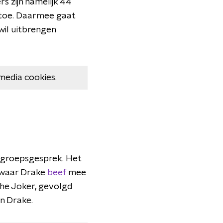
rs zijn namelijk 44
 toe. Daarmee gaat
wil uitbrengen
media cookies.
 groepsgesprek. Het
, waar Drake
beef
mee
The Joker, gevolgd
en Drake.