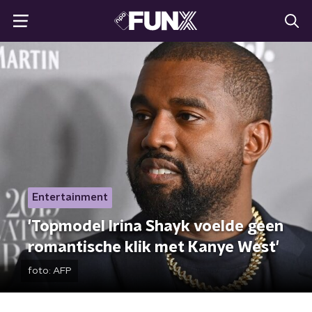
Entertainment
'Topmodel Irina Shayk voelde geen
romantische klik met Kanye West'
foto:
AFP