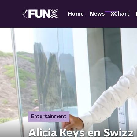
Home
News
XChart
Entertainment
Alicia Keys en Swizz