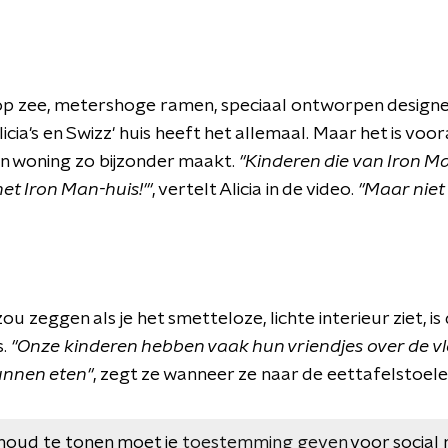
 op zee, metershoge ramen, speciaal ontworpen desig
licia's en Swizz' huis heeft het allemaal. Maar het is vo
un woning zo bijzonder maakt.
"Kinderen die van Iron 
het Iron Man-huis!'"
, vertelt Alicia in de video.
"Maar niet 
ou zeggen als je het smetteloze, lichte interieur ziet, is 
s.
"Onze kinderen hebben vaak hun vriendjes over de v
unnen eten"
, zegt ze wanneer ze naar de eettafelstoelen
houd te tonen moet je
toestemming geven
voor social 