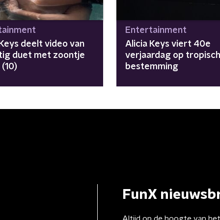
tainment
Entertainment
 Keys deelt video van
Alicia Keys viert 40e
tig duet met zoontje
verjaardag op tropisc
 (10)
bestemming
FunX nieuwsbr
Altijd op de hoogte van he