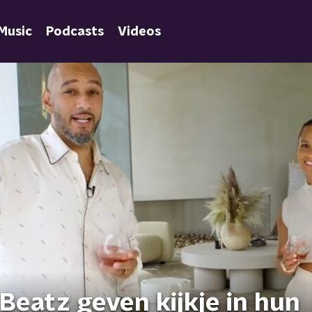
Music
Podcasts
Videos
 Beatz geven kijkje in hun