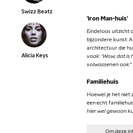
Swizz Beatz
'Iron Man-huis'
Eindeloos uitzicht
bijzondere kunst: A
architectuur die h
Alicia Keys
vaak: 'Wow, dat is 
volwassenen ook."
Familiehuis
Hoewel je het niet z
een echt familiehui
hier wel gewoon k
Om deze in