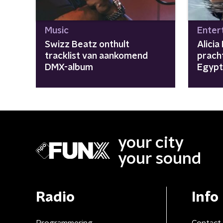
Music
Enter
Swizz Beatz onthult
Alicia
tracklist van aankomend
prach
DMX-album
Egypt
your city
your sound
Radio
Info
Programmering
Contact