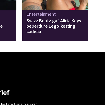
Entertainment
Swizz Beatz gaf Alicia Keys
he
peperdure Lego-ketting
cadeau
ief
t laatste FunX-nieuws?