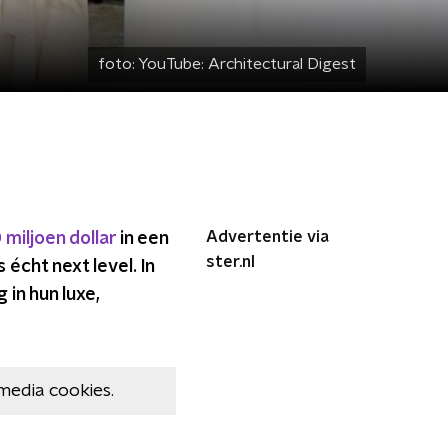
foto:
YouTube: Architectural Digest
Advertentie via
 miljoen dollar
in een
ster.nl
s écht next level.
In
in hun luxe,
media cookies.