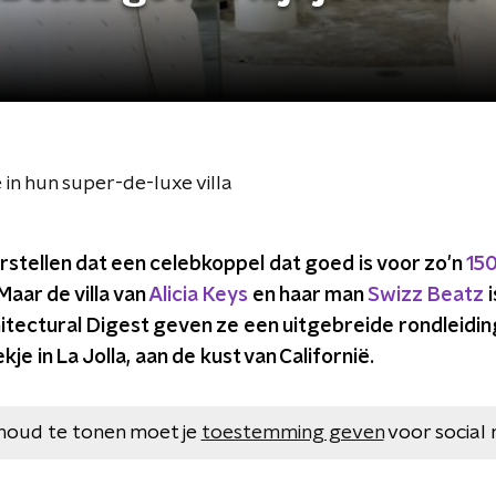
 in hun super-de-luxe villa
orstellen dat een celebkoppel dat goed is voor zo'n
150
Maar de villa van
Alicia Keys
en haar man
Swizz Beatz
i
itectural Digest geven ze een uitgebreide rondleiding 
je in La Jolla, aan de kust van Californië.
houd te tonen moet je
toestemming geven
voor social 