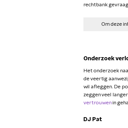
rechtbank gevraagd
Om deze in
Onderzoek verl
Het onderzoek naar
de veertig aanwezi
wil afleggen. De p
zeggen veel langer 
vertrouwen
in geh
DJ Pat