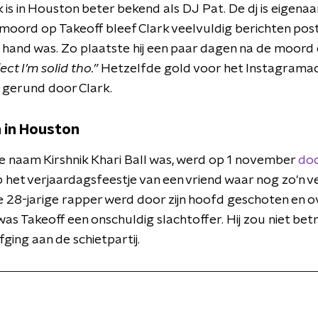
k is in Houston beter bekend als DJ Pat. De dj is eigena
oord op Takeoff bleef Clark veelvuldig berichten pos
e hand was. Zo plaatste hij een paar dagen na de moord
fect I’m solid tho.”
Hetzelfde gold voor het Instagrama
t gerund door Clark.
 in Houston
te naam Kirshnik Khari Ball was, werd op 1 november
do
 het verjaardagsfeestje van een vriend waar nog zo'n 
 28-jarige rapper werd door zijn hoofd geschoten en ov
was Takeoff een onschuldig slachtoffer. Hij zou niet betr
fging aan de schietpartij.