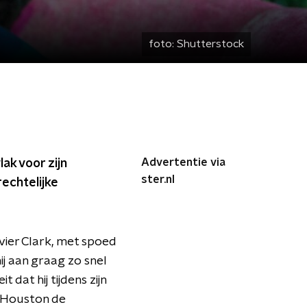
foto:
Shutterstock
Advertentie via
ak voor zijn
ster.nl
rechtelijke
ier Clark, met spoed
j aan graag zo snel
 dat hij tijdens zijn
n Houston de