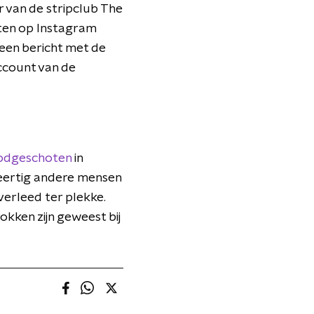
ar van de stripclub The
ten op Instagram
 een bericht met de
ccount van de
odgeschoten
in
veertig andere mensen
erleed ter plekke.
okken zijn geweest bij