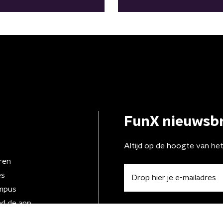
FunX nieuwsbr
Altijd op de hoogte van he
ren
es
mpus
d de app