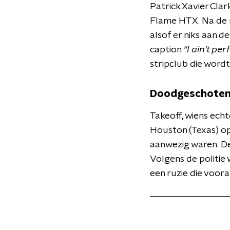
Patrick Xavier Clar
Flame HTX. Na de m
alsof er niks aan d
caption
“I ain’t per
stripclub die word
Doodgeschoten
Takeoff, wiens ech
Houston (Texas) op
aanwezig waren. De
Volgens de politie 
een ruzie die voora