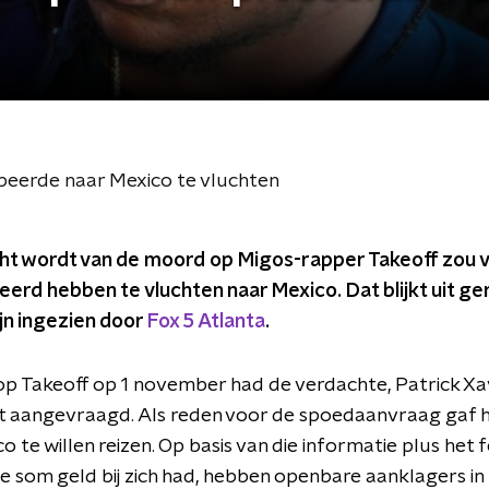
beerde naar Mexico te vluchten
t wordt van de moord op Migos-rapper Takeoff zou vl
erd hebben te vluchten naar Mexico. Dat blijkt uit ge
jn ingezien door
Fox 5 Atlanta
.
p Takeoff op 1 november had de verdachte, Patrick Xav
 aangevraagd. Als reden voor de spoedaanvraag gaf hi
 te willen reizen. Op basis van die informatie plus het feit
te som geld bij zich had, hebben openbare aanklagers i