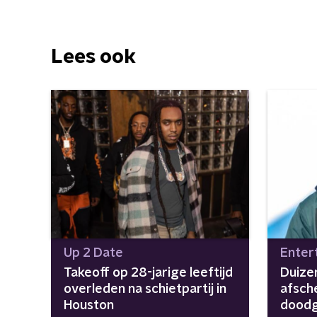
Lees ook
Up 2 Date
Enter
Takeoff op 28-jarige leeftijd
Duize
overleden na schietpartij in
afsch
Houston
doodg