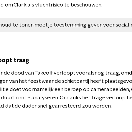
 om Clark als vluchtrisico te beschouwen.
houd te tonen moet je
toestemming geven
voor social 
oopt traag
 de dood van Takeoff verloopt vooralsnog traag, omd
gen van het feest waar de schietpartij heeft plaatsgev
olitie doet voornamelijk een beroep op camerabeelden, 
duurt om te analyseren. Ondanks het trage verloop heef
ad dat de dader snel gearresteerd zou worden.