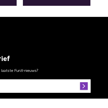
Takeoff
ief
t laatste FunX-nieuws?