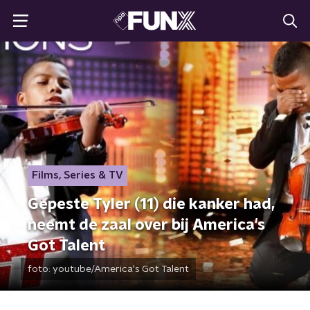
Films, Series & TV
Gepeste Tyler (11) die kanker had,
neemt de zaal over bij America's
Got Talent
foto:
youtube/America's Got Talent