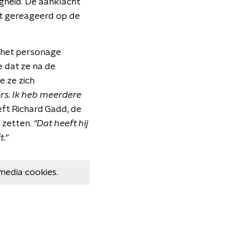
gheid. De aanklacht
iet gereageerd op de
 het personage
e dat ze na de
e ze zich
ers. Ik heb meerdere
ft Richard Gadd, de
 zetten.
"Dat heeft hij
t."
media cookies.