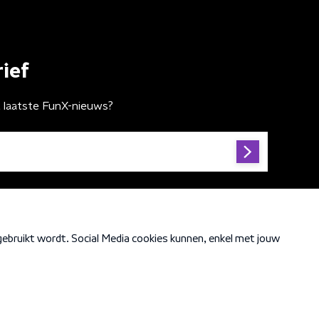
ief
t laatste FunX-nieuws?
Cookiebeleid