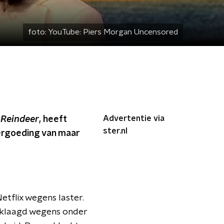
foto:
YouTube: Piers Morgan Uncensored
Advertentie via
 Reindeer
, heeft
ster.nl
ergoeding van maar
etflix wegens laster.
eklaagd wegens onder