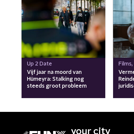
Up 2 Date
Films,
Vijf jaar na moord van
Verme
Hümeyra: Stalking nog
Reind
steeds groot probleem
juridi
het sl
your city