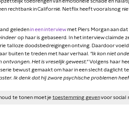
 opzettelijk toebrengen van emotionele schade en nalati
een rechtbank in Californië. Netflix heeft vooralsnog n
aand geleden
in een interview
met Piers Morgan aan dat
eindeer
op haar is gebaseerd. In het interview claimde z
erie talloze doodsbedreigingen ontving. Daardoor voeld
ar buiten te treden met haar verhaal.
"Ik kon niet and
ontvangen. Het is vreselijk geweest."
Volgens haar hee
 serie bewust gemaakt om haar in een slecht daglicht te
s laster. Ik denk dat hij zware psychische problemen heef
houd te tonen moet je
toestemming geven
voor social 