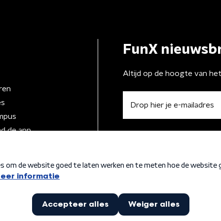
FunX nieuwsbr
Altijd op de hoogte van he
ren
es
mpus
d de app