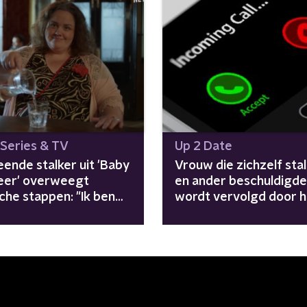
 Series & TV
Up 2 Date
ende stalker uit 'Baby
Vrouw die zichzelf sta
eer' overweegt
en ander beschuldigde
sche stappen: "Ik ben
wordt vervolgd door h
achtoffer"
Openbaar Ministerie