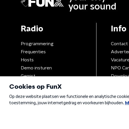
your sound
Radio
Info
Programmering
Contact
Frequenties
Adverte
Hosts
Vacatur
Demo insturen
NPO Ca
Gemist
Downloa
Algemene voorwaarden
Privacybeleid