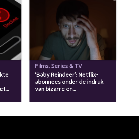
Films, Series & TV
lkte
'Baby Reindeer': Netflix-
abonnees onder de indruk
et
van bizarre en
waargebeurde serie