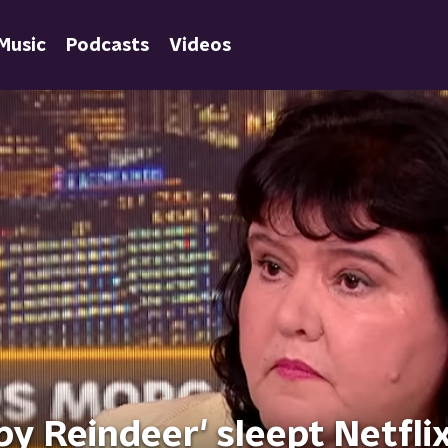
Music
Podcasts
Videos
by Reindeer' sleept Netfli