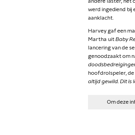
andere laster, het
werd ingediend bij 
aanklacht.
Harvey gaf een m
Martha uit
Baby R
lancering van de s
genoodzaakt om na
doodsbedreigingen 
hoofdrolspeler, de
altijd gewild. Dit i
Om deze in