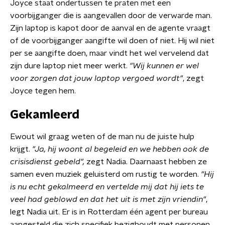
Joyce staat ondertussen te praten met een
voorbijganger die is aangevallen door de verwarde man.
Zijn laptop is kapot door de aanval en de agente vraagt
of de voorbijganger aangifte wil doen of niet. Hij wil niet
per se aangifte doen, maar vindt het wel vervelend dat
zijn dure laptop niet meer werkt.
"Wij kunnen er wel
voor zorgen dat jouw laptop vergoed wordt"
, zegt
Joyce tegen hem.
Gekamleerd
Ewout wil graag weten of de man nu de juiste hulp
krijgt.
"Ja, hij woont al begeleid en we hebben ook de
crisisdienst gebeld",
zegt Nadia. Daarnaast hebben ze
samen even muziek geluisterd om rustig te worden.
"Hij
is nu echt gekalmeerd en vertelde mij dat hij iets te
veel had geblowd en dat het uit is met zijn vriendin"
,
legt Nadia uit. Er is in Rotterdam één agent per bureau
aangesteld die zich specifiek bezighoudt met personen