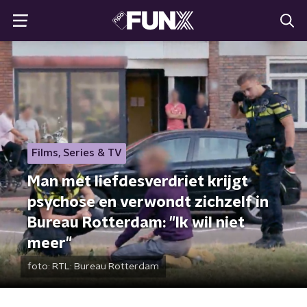
Films, Series & TV
Man met liefdesverdriet krijgt
psychose en verwondt zichzelf in
Bureau Rotterdam: "Ik wil niet
meer"
foto:
RTL: Bureau Rotterdam