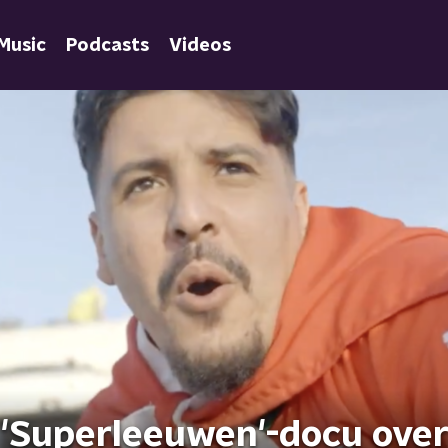
Music
Podcasts
Videos
n 'Superleeuwen'-docu ove