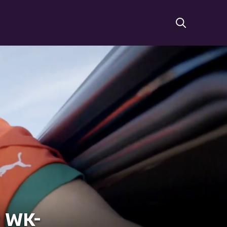
r WK-