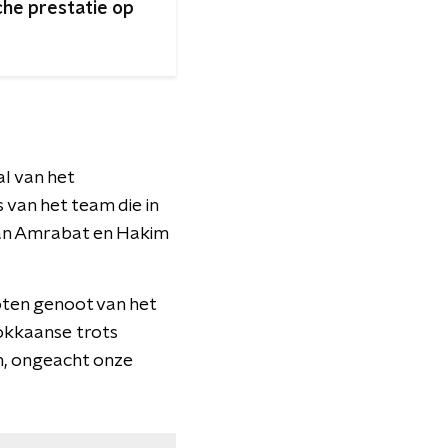
che prestatie op
al van het
 van het team die in
yan Amrabat en Hakim
oten genoot van het
okkaanse trots
n, ongeacht onze