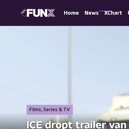
Home
News
XChart
Films, Series & TV
ICE dropt trailer va