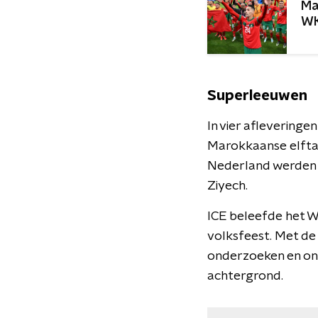
Ma
W
Superleeuwen
In vier afleveringe
Marokkaanse elftal.
Nederland werden 
Ziyech.
ICE beleefde het W
volksfeest. Met de
onderzoeken en ont
achtergrond.