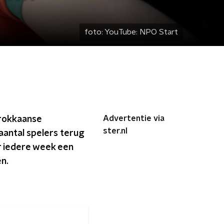
foto:
YouTube: NPO Start
Advertentie via
rokkaanse
ster.nl
 aantal spelers terug
r iedere week een
en.