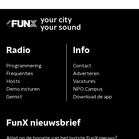
your city
your sound
Radio
Info
Programmering
Contact
Frequenties
Adverteren
Hosts
Vacatures
Demo insturen
NPO Campus
Gemist
Download de app
FunX nieuwsbrief
Altijd op de hoogte van het laatste FunX-nieuws?