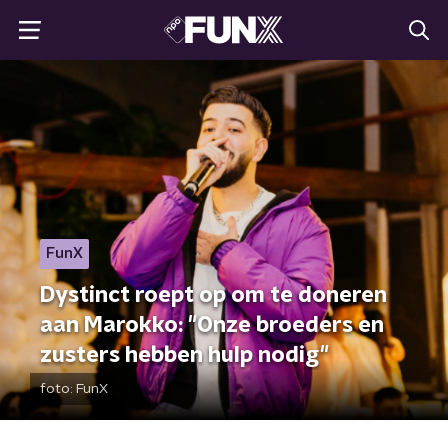
FunX
Dystinct roept op om te doneren
aan Marokko: "Onze broeders en
zusters hebben hulp nodig"
foto:
FunX