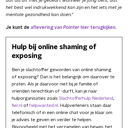
dat als dit met je gebeurt wanneer je jong bent, dat
het best wel indrukwekkend kan zijn en het iets met je
mentale gezondheid kan doen."
Je kunt de
aflevering van
Pointer
hier terugkijken
.
Hulp bij online shaming of
exposing
Ben je slachtoffer geworden van online shaming
of exposing? Dan is het belangrijk om daarover te
praten. Als je daarvoor niet bij je familie of
vrienden terechtkan of -durft, kan je naar
hulporganisaties zoals
Slachtofferhulp Nederland
,
fier.nl
of
helpwanted.nl
. Hulpverleners staan daar
telefonisch of in een online chat voor je klaar om
je advies te geven en verder te helpen.
Bijvoorbeeld met het verzamelen van bewijs, het