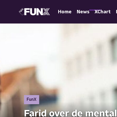
Home
News
XChart
FunX
Farid over de mental