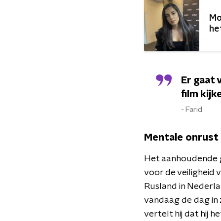
Mo
het
Er gaat 
film kijk
Farid
Mentale onrust
Het aanhoudende g
voor de veiligheid
Rusland in Nederl
vandaag de dag in z
vertelt hij dat hij