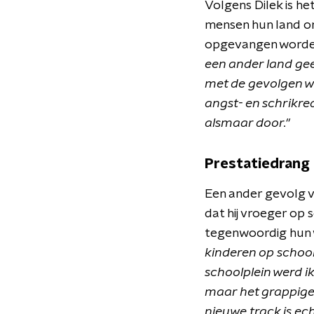
Volgens Dilek is h
mensen hun land on
opgevangen worden 
een ander land gee
met de gevolgen w
angst- en schrikre
alsmaar door."
Prestatiedrang
Een ander gevolg va
dat hij vroeger op
tegenwoordig hun w
kinderen op school
schoolplein werd 
maar het grappige 
nieuwe track is ech