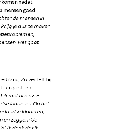
oorkomen nadat
als mensen goed
uchtende mensen in
krijg je dus te maken
atieproblemen,
mensen. Het gaat
iedrang. Zo vertelt hij
 toen pestten
t ik met alle azc-
ndse kinderen. Op het
erlandse kinderen,
n en zeggen: 'Je
'. Ik denk dat ik