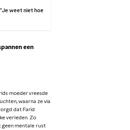
 "Je weet niet hoe
tspannen een
rids moeder vreesde
luchten, waarna ze via
orgd dat Farid
jke verleden. Zo
ak geen mentale rust