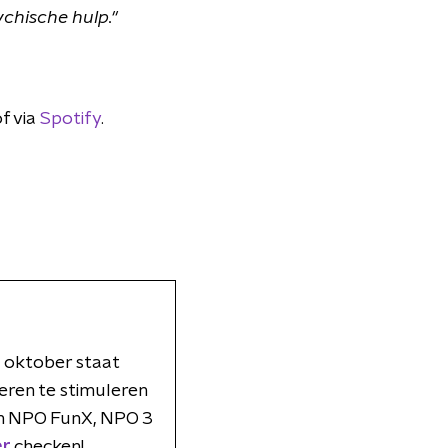
ychische hulp."
of via
Spotify
.
5 oktober staat
eren te stimuleren
sen NPO FunX, NPO 3
er
checken!