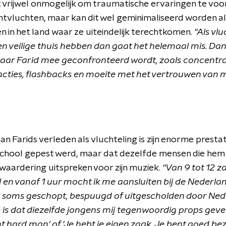
et vrijwel onmogelijk om traumatische ervaringen te v
tvluchten, maar kan dit wel geminimaliseerd worden 
in het land waar ze uiteindelijk terechtkomen.
"Als vl
n veilige thuis hebben dan gaat het helemaal mis. Dan 
aar Farid mee geconfronteerd wordt, zoals concentr
acties, flashbacks en moeite met het vertrouwen van 
n Farids verleden als vluchteling is zijn enorme prestat
 school gepest werd, maar dat dezelfde mensen die hem
aardering uitspreken voor zijn muziek.
"Van 9 tot 12 za
 en vanaf 1 uur mocht ik me aansluiten bij de Nederla
ik soms geschopt, bespuugd of uitgescholden door Ned
is dat diezelfde jongens mij tegenwoordig props geve
t hard man' of 'Je hebt je eigen zaak. Je bent goed bezig