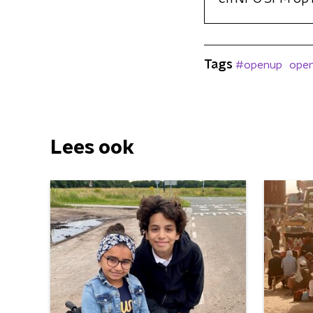
Tags
#openup
open
Lees ook