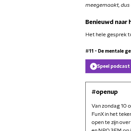
meegemaakt, dus di
Benieuwd naar h
Het hele gesprek tu
#11 - De mentale g
Speel podcast
#openup
Van zondag 10 o
FunX in het tek
open te zijn ov
en NPO 3FM op i