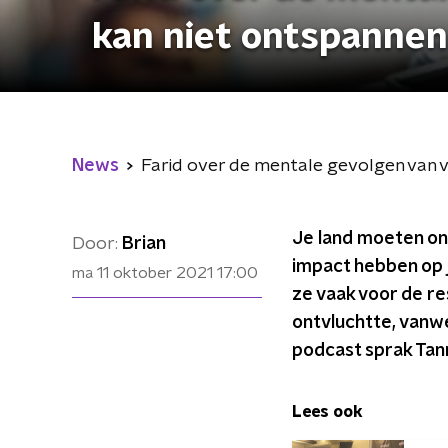
kan niet ontspannen 
News
Farid over de mentale gevolgen van vl
Je land moeten o
Door:
Brian
impact hebben op 
ma 11 oktober 2021
17:00
ze vaak voor de r
ontvluchtte, vanw
podcast sprak Tan
Lees ook