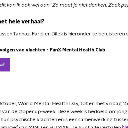
t kan ik ook wel aan.' Zo moet je niet denken. Zoek ps
et hele verhaal?
ssen Tannaz, Farid en Dilek is hieronder te beluisteren 
evolgen van vluchten
-
FunX Mental Health Club
 af
ktober, World Mental Health Day, tot en met vrijdag 1
en van de #openup-week. Deze week is bedoeld om jong
er hun psychische klachten en is een samenwerking tus
nitiatief van MIND en HUMAN. Je kunt alle verhalen
hi