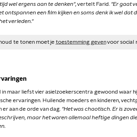
altijd wel ergens aan te denken"
, vertelt Farid.
"Er gaat v
et ontspannen een film kijken en soms denk ik wel dat 
het verleden."
houd te tonen moet je
toestemming geven
voor social 
rvaringen
d in maar liefst vier asielzoekerscentra gewoond waar 
che ervaringen. Huilende moeders en kinderen, vechtp
 er aan de orde van dag.
"Het was chaotisch. Er is zove
eschrijven, maar het waren allemaal heftige dingen di
en.