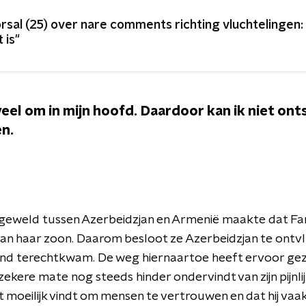
rsal (25) over nare comments richting vluchtelingen:
 is"
veel om in mijn hoofd. Daardoor kan ik niet on
en.
eweld tussen Azerbeidzjan en Armenië maakte dat Fa
 van haar zoon. Daarom besloot ze Azerbeidzjan te ontv
and terechtkwam. De weg hiernaartoe heeft ervoor gez
ekere mate nog steeds hinder ondervindt van zijn pijnli
 het moeilijk vindt om mensen te vertrouwen en dat hij va