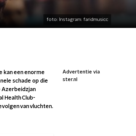
foto:
Instagram: faridmusicc
Advertentie via
e kan een enorme
ster.nl
nele schade op die
 Azerbeidzjan
l Health Club-
volgen van vluchten.