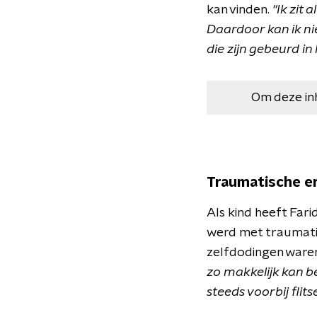
kan vinden.
"Ik zit 
Daardoor kan ik ni
die zijn gebeurd in 
Om deze in
Traumatische e
Als kind heeft Fari
werd met traumatis
zelfdodingen waren
zo makkelijk kan b
steeds voorbij flits