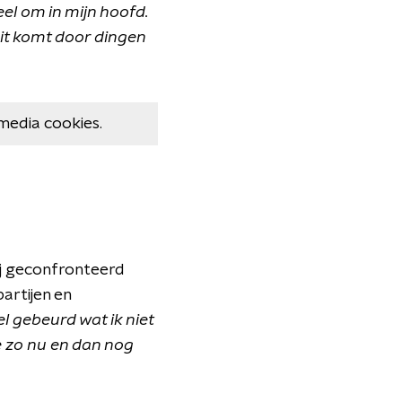
eel om in mijn hoofd.
dit komt door dingen
media cookies.
hij geconfronteerd
artijen en
el gebeurd wat ik niet
e zo nu en dan nog