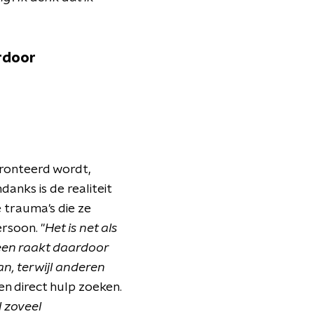
rdoor
ronteerd wordt,
anks is de realiteit
 trauma's die ze
rsoon. "
Het is net als
reen raakt daardoor
, terwijl anderen
en direct hulp zoeken.
l zoveel