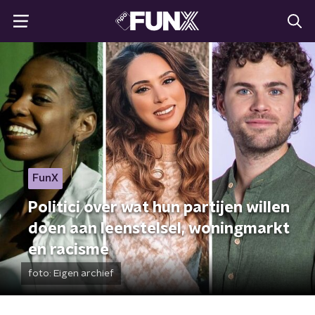
FunX
Politici over wat hun partijen willen
doen aan leenstelsel, woningmarkt
en racisme
foto:
Eigen archief