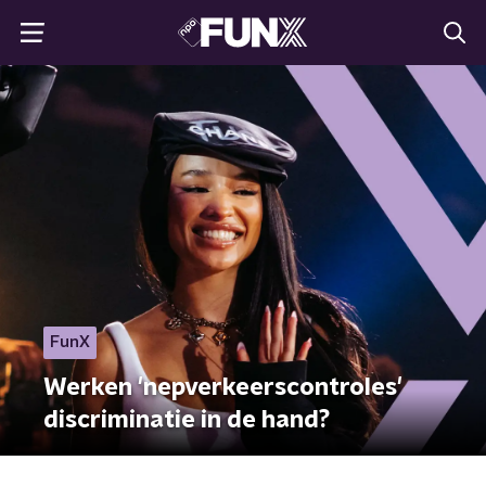
FunX
Werken 'nepverkeerscontroles'
discriminatie in de hand?