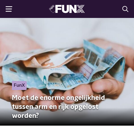
FunX
Moet de enorme ongelijkheid
tussen arm en rijk opgelost
worden?