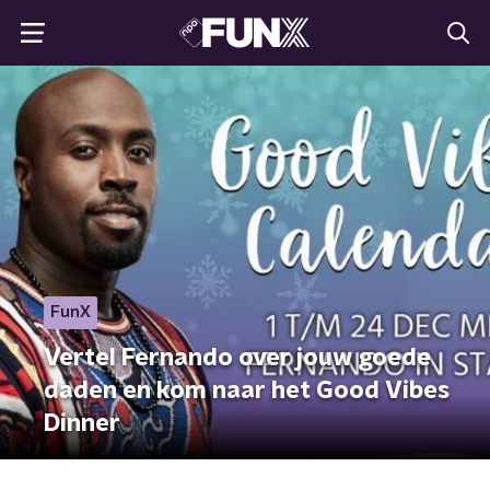
FunX
Vertel Fernando over jouw goede
daden en kom naar het Good Vibes
Dinner