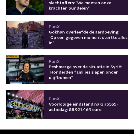
slachtoffers: "We moeten onze
krachten bundelen"
FunX
Gökhan overleefde de aardbeving:
"Op een gegeven moment stortte alles
in"
FunX
Peshmerge over de situatie in Syrië:
"Honderden families slapen onder
olijfbomen"
FunX
Voorlopige eindstand na Giro555-
actiedag: 88.921.469 euro