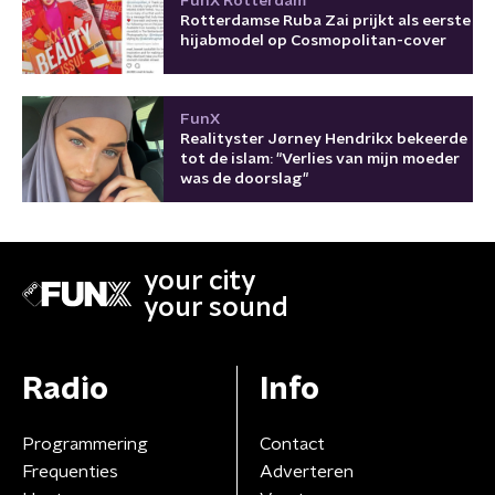
FunX Rotterdam
Rotterdamse Ruba Zai prijkt als eerste
hijabmodel op Cosmopolitan-cover
FunX
Realityster Jørney Hendrikx bekeerde
tot de islam: "Verlies van mijn moeder
was de doorslag"
your city
your sound
Radio
Info
Programmering
Contact
Frequenties
Adverteren