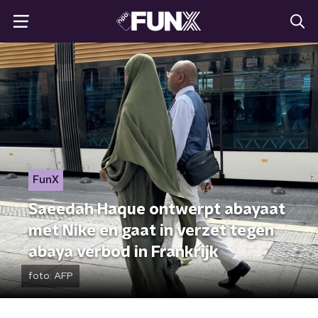
FunX
Saeedah Haque ontwerpt abayaat
met Nike en gaat in verzet tegen
abaya verbod in Frankrijk
foto:
AFP