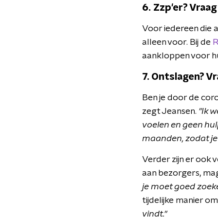
6. Zzp'er? Vraag
Voor iedereen die al
alleen voor. Bij de
R
aankloppen voor h
7. Ontslagen? V
Ben je door de coro
zegt Jeansen.
"Ik 
voelen en geen hulp
maanden, zodat je
Verder zijn er ook 
aan bezorgers, mag
je moet goed zoek
tijdelijke manier o
vindt."