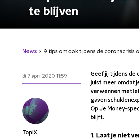
te blijven
News
9 tips om ook tijdens de coronacrisis 
Geef jij tijdens de
di 7 april 2020
11:59
juist meer omdat j
verwennen met lekk
gaven schuldenexp
Op Je Money-specia
blijft.
TopiX
1. Laat je niet 