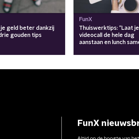
FunX
je geld beter dankzij
Thuiswerktips: "Laat je
drie gouden tips
videocall de hele dag
aanstaan en lunch sam
FunX nieuwsbr
Altijd op de hoogte van he