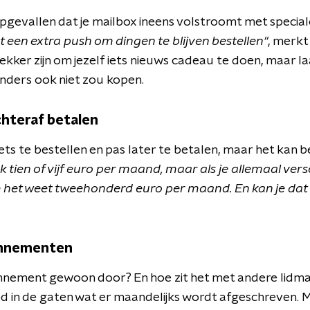
 opgevallen dat je mailbox ineens volstroomt met specia
gt een extra push om dingen te blijven bestellen"
, merkt
lekker zijn om jezelf iets nieuws cadeau te doen, maar laa
anders ook niet zou kopen.
achteraf betalen
iets te bestellen en pas later te betalen, maar het kan b
k tien of vijf euro per maand, maar als je allemaal ver
 je het weet tweehonderd euro per maand. En kan je dat
bonnementen
nnement gewoon door? En hoe zit het met andere lidm
 in de gaten wat er maandelijks wordt afgeschreven. 