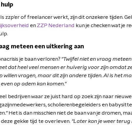
 hulp
s zzp'er of freelancer werkt, zijn dit onzekere tijden. Gel
ijksoverheid
en
ZZP Nederland
kun je checken wat je rec
ulp.
raag meteen een uitkering aan
nacrisis je baan verloren?
"Twijfel niet en vraag meteen
weet dat heel veel mensen er huiverig voor zijn omdat z
 willen vragen, maar dit zijn andere tijden. Al is het 
 even op adem kan komen."
veel bedrijven waar ze juist hard op zoek zijn naar nie
azijnmedewerkers, scholierenbegeleiders en babysitte
en."
Het is dan misschien niet de baan van je dromen, maa
m deze gekke tijd te overleven.
"Later kan je weer terug 