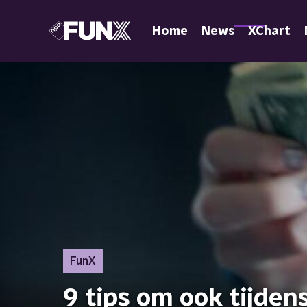
Home
News
XChart
FunX
9 tips om ook tijden