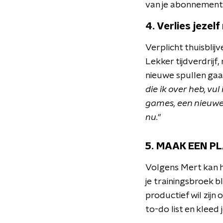
van je abonnemente
4. Verlies jezelf
Verplicht thuisbli
Lekker tijdverdrijf,
nieuwe spullen gaat
die ik over heb, vu
games, een nieuwe 
nu."
5. MAAK EEN P
Volgens Mert kan he
je trainingsbroek bli
productief wil zijn
to-do list en klee