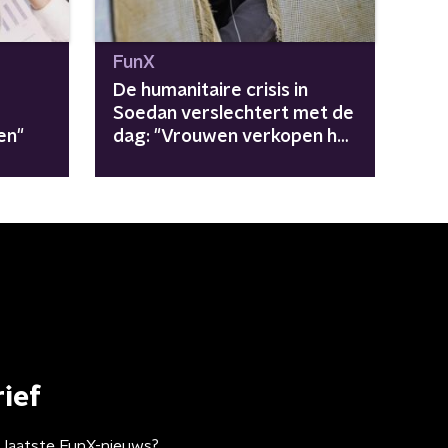
FunX
De humanitaire crisis in
Soedan verslechtert met de
en"
dag: "Vrouwen verkopen hun
lichaam voor voedsel"
ief
t laatste FunX-nieuws?