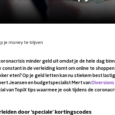
op je money te blijven
 coronacrisis minder geld uit omdat je de hele dag binn
e constant in de verleiding komt om online te shoppen 
er eten? Op je geld letten kan nu stiekem best lastig
ert Jeansen en budgetspecialist Mert van
Diversion
l van TopiX tips waarmee je ook tijdens de coronacr
verleiden door 'speciale' kortingscodes