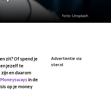
foto:
Unsplash
Advertentie via
en zit? Of spend je
ster.nl
en jezelf te
 zijn en daarom
s Moneysways
in de
isis op je money