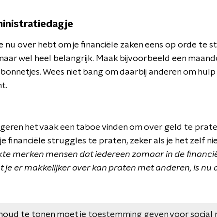
inistratiedagje
 je nu over hebt om je financiële zaken eens op orde te s
maar wel heel belangrijk. Maak bijvoorbeeld een maand
ie bonnetjes. Wees niet bang om daarbij anderen om hulp 
t.
geren het vaak een taboe vinden om over geld te praten
je financiële struggles te praten, zeker als je het zelf n
kte merken mensen dat iedereen zomaar in de financi
 je er makkelijker over kan praten met anderen, is nu 
houd te tonen moet je
toestemming geven
voor social 