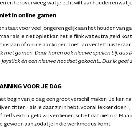
n en heroverweeg wat je echt wilt aanhouden en wat j
 niet in online gamen
jven staat voor veel jongeren gelijk aan het houden van
 maar als je niet oplet kan het je flink wat extra geld kost
 inslaan of online aankopen doet. Zo vertelt luisteraa
l ik met gamen. Daar horen ook nieuwe spullen bij, dus 
joystick én een nieuwe headset gekocht... Dus ik geef 
LANNING VOOR JE DAG
t begin van je dag een groot verschil maken. Je kan nat
jven zitten - als je daar zin in hebt, vooral lekker doen -,
 of zelfs extra geld wil verdienen, schiet dat niet op. Ma
d je gewoon aan zodat je in die werkmodus komt.