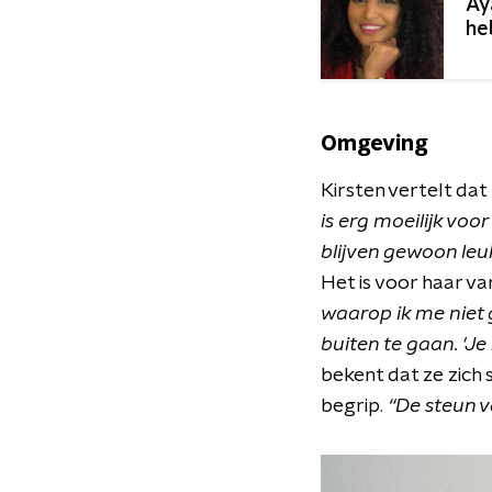
Ay
he
Omgeving
Kirsten vertelt da
is erg moeilijk voo
blijven gewoon leu
Het is voor haar va
waarop ik me niet 
buiten te gaan. 'Je
bekent dat ze zich
begrip.
“De steun v