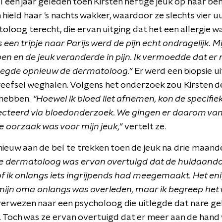
 een jaar geleden toen Kirsten heftige jeuk op haar be
ield haar 's nachts wakker, waardoor ze slechts vier uu
loog terecht, die ervan uitging dat het een allergie wa
ns een tripje naar Parijs werd de pijn echt ondragelijk. 
en en de jeuk veranderde in pijn. Ik vermoedde dat e
leegde opnieuw de dermatoloog.”
Er werd een biopsie u
weefsel weghalen. Volgens het onderzoek zou Kirsten 
 hebben.
“Hoewel ik bloed liet afnemen, kon de specifie
ecteerd via bloedonderzoek. We gingen er daarom van
 oorzaak was voor mijn jeuk,”
vertelt ze.
nieuw aan de bel te trekken toen de jeuk na drie maand
e dermatoloog was ervan overtuigd dat de huidaand
of ik onlangs iets ingrijpends had meegemaakt. Het en
ijn oma onlangs was overleden, maar ik begreep het v
erwezen naar een psycholoog die uitlegde dat nare ge
 Toch was ze ervan overtuigd dat er meer aan de hand 