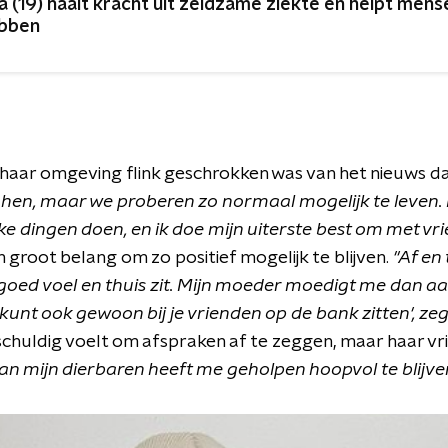
a (19) haalt kracht uit zeldzame ziekte en helpt mense
bben
t haar omgeving flink geschrokken was van het nieuws d
r hen, maar we proberen zo normaal mogelijk te leven. M
ke dingen doen, en ik doe mijn uiterste best om met vri
n groot belang om zo positief mogelijk te blijven.
"Af en
goed voel en thuis zit. Mijn moeder moedigt me dan a
 kunt ook gewoon bij je vrienden op de bank zitten', zeg
 schuldig voelt om afspraken af te zeggen, maar haar 
an mijn dierbaren heeft me geholpen hoopvol te blijve