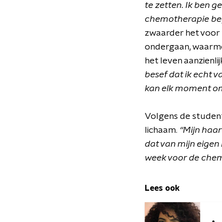
te zetten. Ik ben g
chemotherapie beg
zwaarder het voor 
ondergaan, waarmee
het leven aanzienl
besef dat ik echt 
kan elk moment om
Volgens de studente
lichaam.
“Mijn haar
dat van mijn eige
week voor de chem
Lees ook