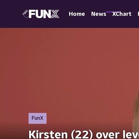
Home
News
XChart
FunX
Kirsten (22) over lev