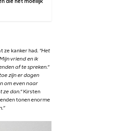
n die het moeilijk
at ze kanker had
. "Het
ijn vriend en ik
enden af te spreken."
 toe zijn er dagen
an om even naar
t ze dan."
Kirsten
vrienden tonen enorme
n.”