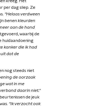
nen kreeg. Het
r per dag sliep. Ze
s.
“Helaas verdween
Mijn benen kleurden
r meer aan de hand
itgevoerd, waarbij de
de huidaandoening
ke kanker die ik had
uit dat de
en nog steeds niet
oening de oorzaak
ige wat in me
erband daarin niet."
beurtenissen de jeuk
was.
“Ik verzocht ook