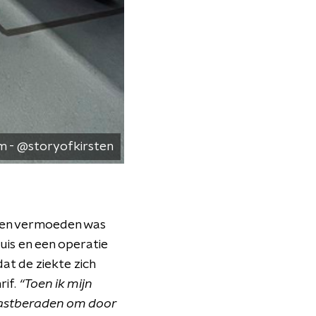
m - @storyofkirsten
 een vermoeden was
uis en een operatie
at de ziekte zich
if.
“Toen ik mijn
 vastberaden om door