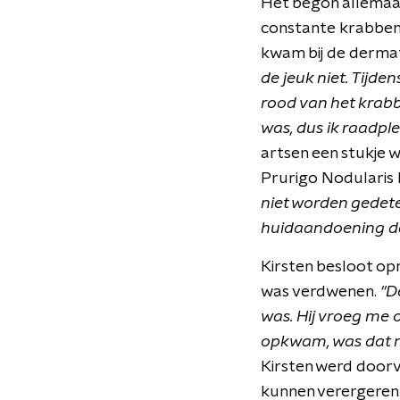
Het begon allemaal
constante krabben h
kwam bij de dermato
de jeuk niet. Tijde
rood van het krabb
was, dus ik raadp
artsen een stukje 
Prurigo Nodularis
niet worden gedet
huidaandoening de
Kirsten besloot op
was verdwenen.
"D
was. Hij vroeg me 
opkwam, was dat m
Kirsten werd doorv
kunnen verergeren.