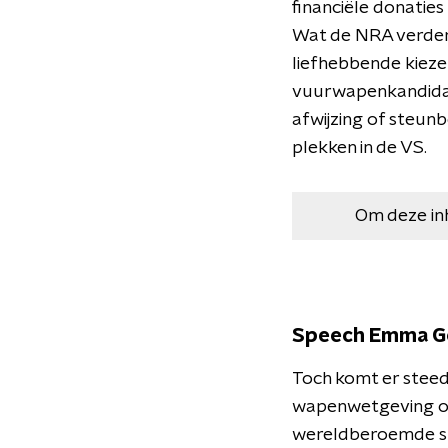
financiële donaties
Wat de NRA verder 
liefhebbende kieze
vuurwapenkandidat
afwijzing of steun
plekken in de VS.
Om deze in
Speech Emma G
Toch komt er stee
wapenwetgeving org
wereldberoemde s