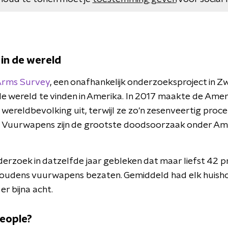
in de wereld
Arms Survey
, een onafhankelijk onderzoeksproject in Zwi
e wereld te vinden in Amerika. In 2017 maakte de Ame
 wereldbevolking uit, terwijl ze zo'n zesenveertig proc
. Vuurwapens zijn de grootste doodsoorzaak onder Am
derzoek in datzelfde jaar gebleken dat maar liefst 42 
oudens vuurwapens bezaten. Gemiddeld had elk huish
r bijna acht.
people?