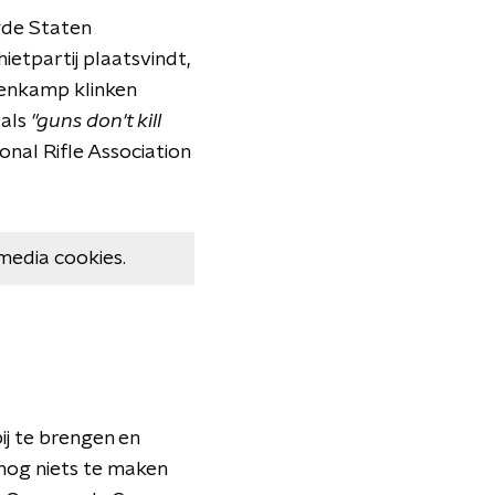
igde Staten
ietpartij plaatsvindt,
penkamp klinken
 als
"guns don't kill
onal Rifle Association
media cookies.
j te brengen en
nog niets te maken