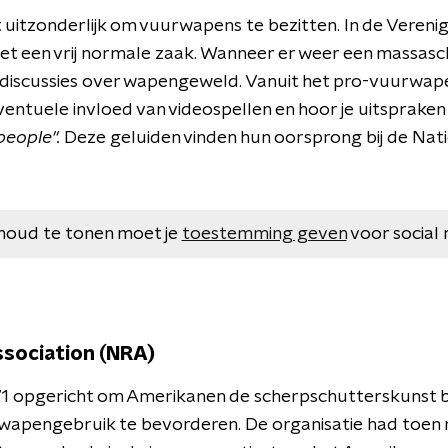
et uitzonderlijk om vuurwapens te bezitten. In de Veren
het een vrij normale zaak. Wanneer er weer een massasch
l discussies over wapengeweld. Vanuit het pro-vuurwa
entuele invloed van videospellen en hoor je uitspraken
 people"
.
Deze geluiden vinden hun oorsprong bij de Nati
houd te tonen moet je
toestemming geven
voor social 
ssociation (NRA)
1 opgericht om Amerikanen de scherpschutterskunst bi
apengebruik te bevorderen. De organisatie had toen 