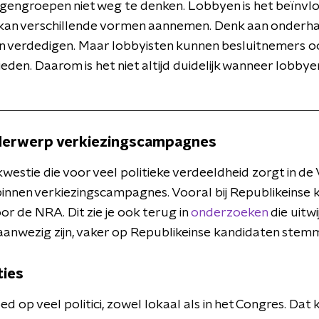
ngengroepen niet weg te denken. Lobbyen is het beïnvlo
it kan verschillende vormen aannemen. Denk aan onderh
 verdedigen. Maar lobbyisten kunnen besluitnemers oo
eden. Daarom is het niet altijd duidelijk wanneer lobbye
derwerp verkiezingscampagnes
westie die voor veel politieke verdeeldheid zorgt in de 
nnen verkiezingscampagnes. Vooral bij Republikeinse 
r de NRA. Dit zie je ook terug in
onderzoeken
die uitw
anwezig zijn, vaker op Republikeinse kandidaten stem
ties
d op veel politici, zowel lokaal als in het Congres. Da