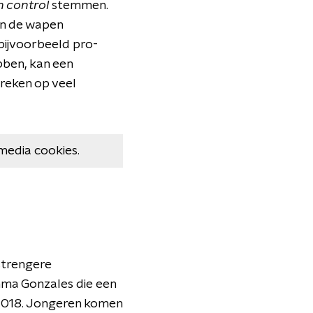
 control
stemmen.
an de wapen
bijvoorbeeld pro-
ben, kan een
breken op veel
media cookies.
strengere
mma Gonzales die een
i 2018. Jongeren komen