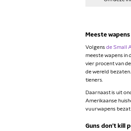
Meeste wapens 
Volgens
de Small 
meeste wapens in d
vier procent van de
de wereld bezaten
tieners.
Daarnaast is uit on
Amerikaanse huish
vuurwapens bezat e
Guns don't kill 