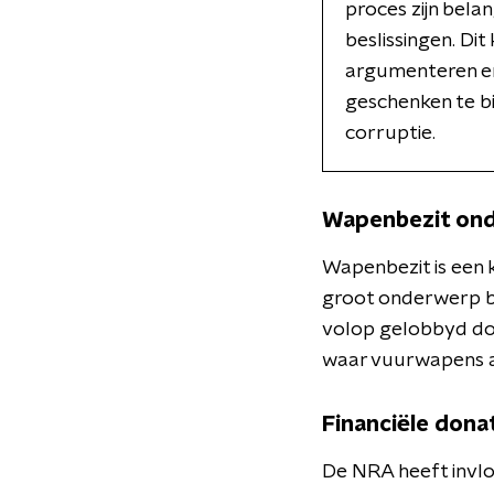
proces zijn bela
beslissingen. D
argumenteren en
geschenken te bi
corruptie.
Wapenbezit on
Wapenbezit is een k
groot onderwerp bi
volop gelobbyd doo
waar vuurwapens a
Financiële dona
De NRA heeft invloe