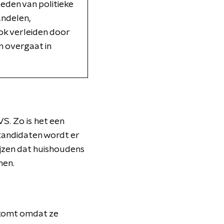
eden van politieke
andelen,
k verleiden door
n overgaat in
VS. Zo is het een
kandidaten wordt er
ijzen dat huishoudens
men.
t komt omdat ze