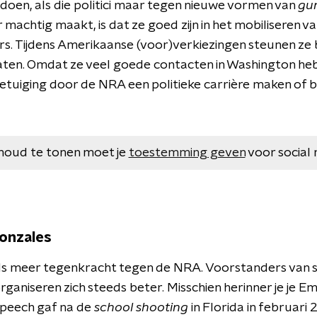
 doen, als die politici maar tegen nieuwe vormen van
gun
machtig maakt, is dat ze goed zijn in het mobiliseren v
rs. Tijdens Amerikaanse (voor)verkiezingen steunen ze 
en. Omdat ze veel goede contacten in Washington heb
betuiging door de NRA een politieke carrière maken of 
houd te tonen moet je
toestemming geven
voor social 
onzales
ds meer tegenkracht tegen de NRA. Voorstanders van 
aniseren zich steeds beter. Misschien herinner je je E
peech gaf na de
school shooting
in Florida in februar