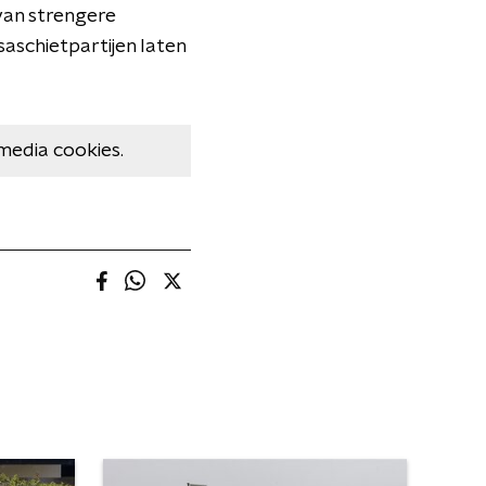
van strengere
aschietpartijen laten
media cookies.