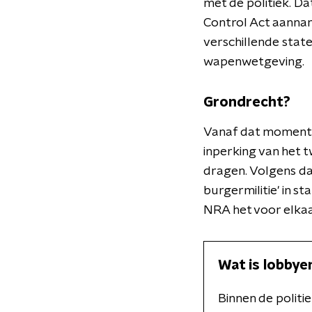
met de politiek. D
Control Act aannam
verschillende stat
wapenwetgeving.
Grondrecht?
Vanaf dat moment w
inperking van het
dragen. Volgens da
burgermilitie' in s
NRA het voor elkaa
Wat is lobbye
Binnen de politi