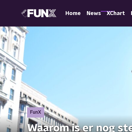
Home
News
XChart
FunX
Waarom is er nog st