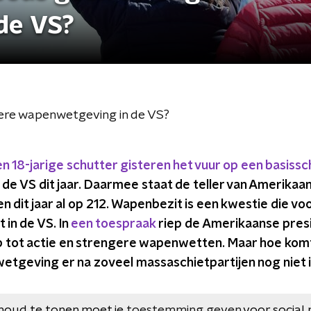
de VS?
ere wapenwetgeving in de VS?
 18-jarige schutter gisteren het vuur op een basissc
 de VS dit jaar. Daarmee staat de teller van Amerikaa
 dit jaar al op 212. Wapenbezit is een kwestie die voo
 in de VS. In
een toespraak
riep de Amerikaanse pres
 tot actie en strengere wapenwetten. Maar hoe komt
tgeving er na zoveel massaschietpartijen nog niet i
houd te tonen moet je
toestemming geven
voor social 