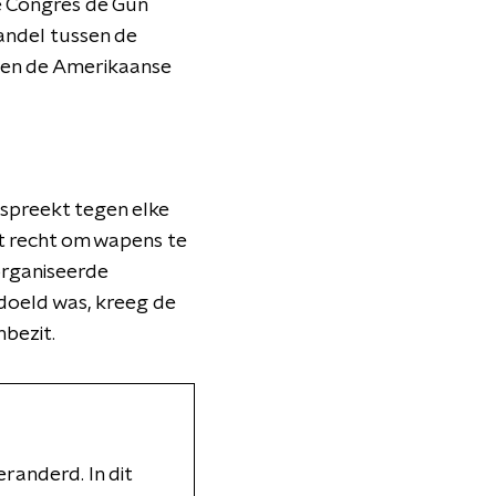
se Congres de Gun
andel tussen de
egen de Amerikaanse
tspreekt tegen elke
t recht om wapens te
organiseerde
edoeld was, kreeg de
bezit.
randerd. In dit