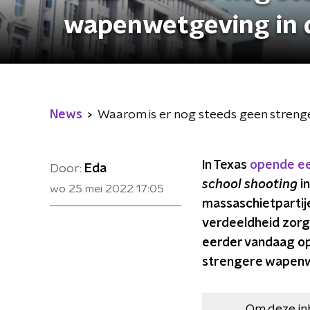
wapenwetgeving in 
News
Waarom is er nog steeds geen streng
In Texas
opende een
Door:
Eda
school shooting
in
wo 25 mei 2022
17:05
massaschietpartijen
verdeeldheid zorgt
eerder vandaag op
strengere wapenwe
Om deze in