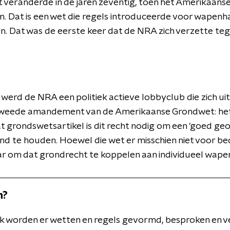
at veranderde in de jaren zeventig, toen het Amerikaan
. Dat is een wet die regels introduceerde voor wapenh
en. Dat was de eerste keer dat de NRA zich verzette t
erd de NRA een politiek actieve lobbyclub die zich ui
 tweede amandement van de Amerikaanse Grondwet: he
t grondswetsartikel is dit recht nodig om een 'goed ge
tand te houden. Hoewel die wet er misschien niet voor b
r om dat grondrecht te koppelen aan individueel wapen
n?
ek worden er wetten en regels gevormd, besproken en ve