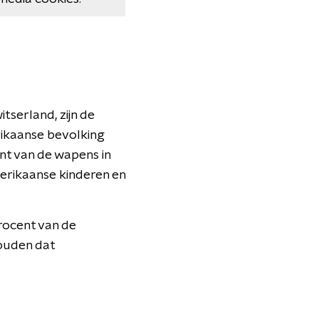
tserland, zijn de
rikaanse bevolking
ent van de wapens in
erikaanse kinderen en
procent van de
ouden dat