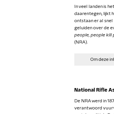
In veel landen is h
daarentegen, lijkt 
ontstaan er al sne
geluiden over de ev
people, people kill
(NRA).
Om deze in
National Rifle A
De NRA werd in 187
verantwoord vuurw