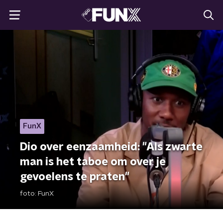
FunX
Dio over eenzaamheid: "Als zwarte
man is het taboe om over je
gevoelens te praten"
foto:
FunX