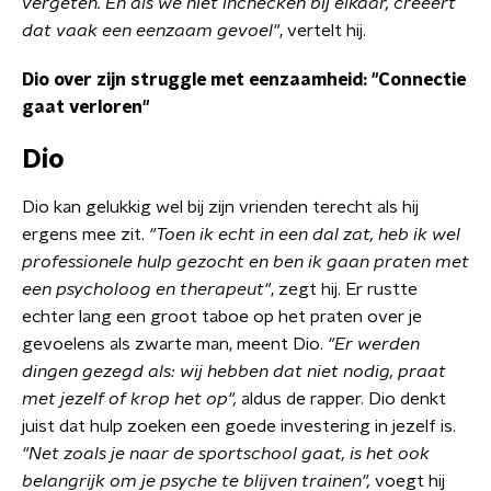
vergeten. En als we niet inchecken bij elkaar,
creëert
dat vaak een eenzaam gevoel"
, vertelt hij.
Dio over zijn struggle met eenzaamheid: "Connectie
gaat verloren"
Dio
Dio kan gelukkig wel bij zijn vrienden terecht als hij
ergens mee zit.
"Toen ik echt in een dal zat, heb ik wel
professionele hulp gezocht en ben ik gaan praten met
een psycholoog en therapeut"
, zegt hij. Er rustte
echter lang een groot taboe op het praten over je
gevoelens als zwarte man, meent Dio.
"Er werden
dingen gezegd als: wij hebben dat niet nodig, praat
met jezelf of krop het op",
aldus de rapper. Dio denkt
juist dat hulp zoeken een goede investering in jezelf is.
"Net zoals je naar de sportschool gaat, is het ook
belangrijk om je psyche te blijven trainen",
voegt hij