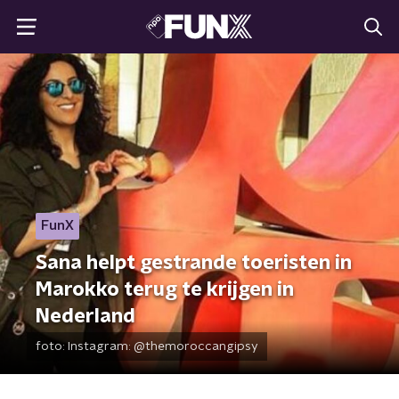
FunX
Sana helpt gestrande toeristen in
Marokko terug te krijgen in
Nederland
foto:
Instagram: @themoroccangipsy