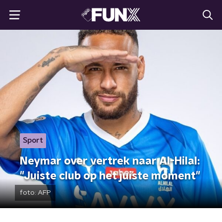
Sport
Neymar over vertrek naar Al-Hilal:
"Juiste club op het juiste moment"
foto:
AFP