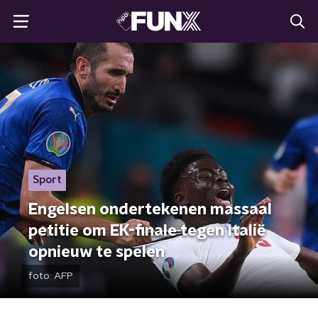
Sport
Engelsen ondertekenen massaal
petitie om EK-finale tegen Italië
opnieuw te spelen
foto:
AFP