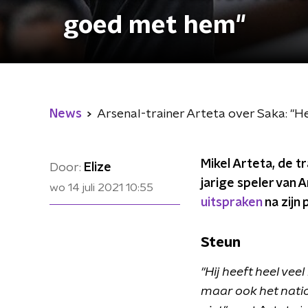
goed met hem"
News
Arsenal-trainer Arteta over Saka: "
Mikel Arteta, de t
Door:
Elize
jarige speler van 
wo 14 juli 2021
10:55
uitspraken
na zijn 
Steun
"Hij heeft heel vee
maar ook het natio