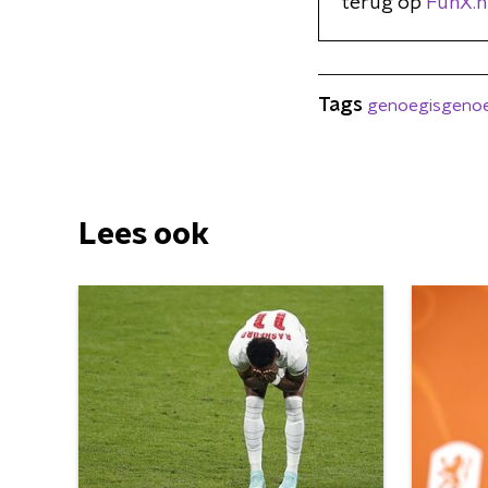
terug op
FunX.n
Tags
genoegisgeno
Lees ook