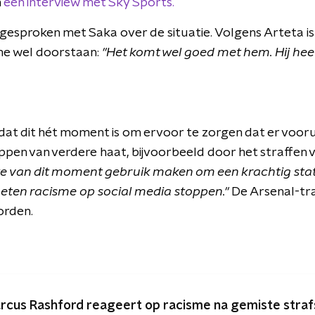
n
een interview met Sky Sports.
 gesproken met Saka over de situatie. Volgens Arteta is
sme wel doorstaan:
"Het komt wel goed met hem. Hij heef
at dit hét moment is om ervoor te zorgen dat er voor
ppen van verdere haat, bijvoorbeeld door het straffen 
we van dit moment gebruik maken om een krachtig sta
eten racisme op social media stoppen."
De Arsenal-tra
orden.
rcus Rashford reageert op racisme na gemiste straf