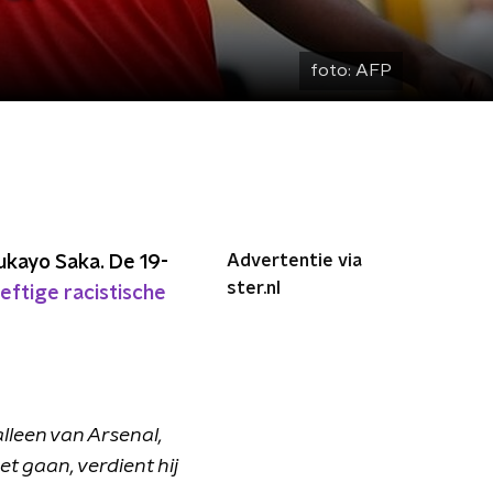
foto:
AFP
Advertentie via
kayo Saka. De 19-
ster.nl
eftige racistische
alleen van Arsenal,
t gaan, verdient hij