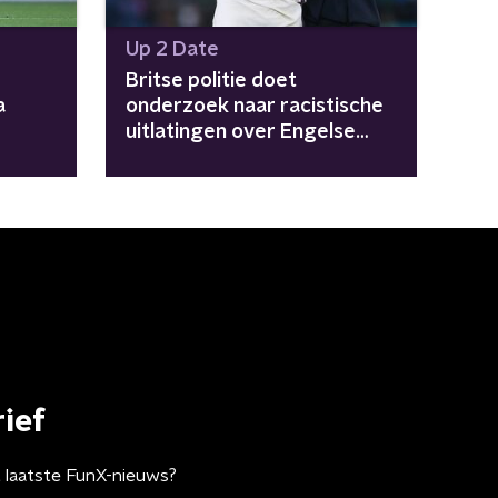
Up 2 Date
Britse politie doet
a
onderzoek naar racistische
uitlatingen over Engelse
spelers na verlies EK-
wedstrijd
ief
t laatste FunX-nieuws?