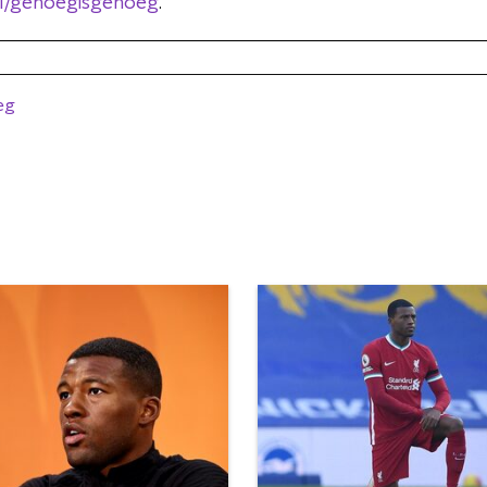
l/genoegisgenoeg
.
eg