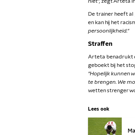
niet",
zegt Arteta i
De trainer heeft al
en kan hij het raci
persoonlijkheid."
Straffen
Arteta benadrukt d
geboekt bij het sto
"Hopelijk kunnen 
te brengen. We mo
wetten strenger w
Lees ook
Ma