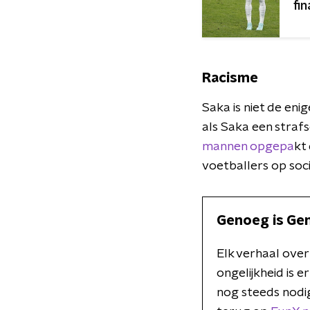
fin
Racisme
Saka is niet de eni
als Saka een strafs
mannen opgepa
kt
voetballers op soci
Genoeg is Ge
Elk verhaal over 
ongelijkheid is e
nog steeds nodig