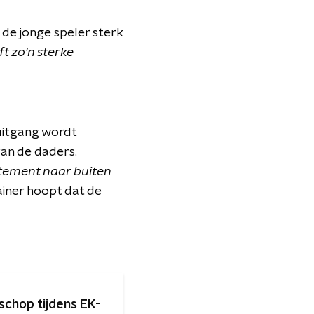
 de jonge speler sterk
t zo'n sterke
uitgang wordt
van de daders.
tement naar buiten
iner hoopt dat de
schop tijdens EK-