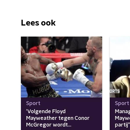
Lees ook
Sport
Sport
'Volgende Floyd
Manag
Mayweather tegen Conor
Maywe
McGregor wordt
partij