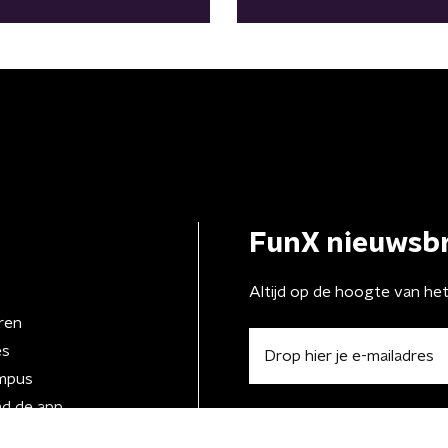
FunX nieuwsbr
Altijd op de hoogte van he
ren
es
mpus
d de app