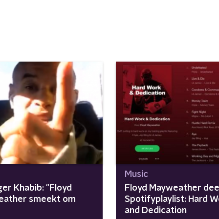
Music
er Khabib: "Floyd
Floyd Mayweather dee
ather smeekt om
Spotifyplaylist: Hard 
"
and Dedication