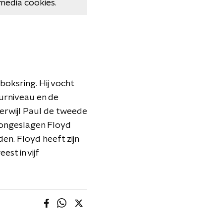
media cookies.
boksring. Hij vocht
urniveau en de
terwijl Paul de tweede
 ongeslagen Floyd
en. Floyd heeft zijn
st in vijf