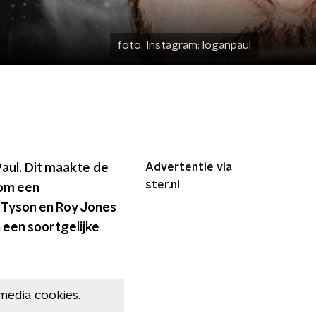
foto:
Instagram: loganpaul
Advertentie via
aul. Dit maakte de
ster.nl
 om een
 Tyson en Roy Jones
 een soortgelijke
media cookies.