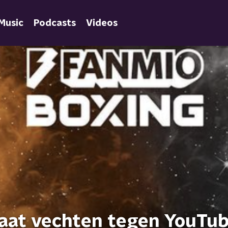
Music
Podcasts
Videos
aat vechten tegen YouTu