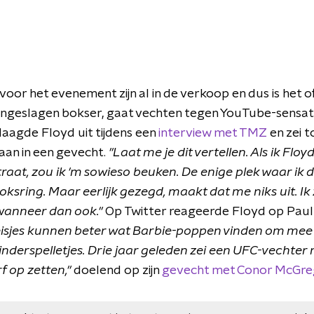
voor het evenement zijn al in de verkoop en dus is het of
ngeslagen bokser, gaat vechten tegen YouTube-sensat
agde Floyd uit tijdens een
interview met TMZ
en zei t
aan in een gevecht.
"Laat me je dit vertellen. Als ik Flo
raat, zou ik 'm sowieso beuken. De enige plek waar ik d
 boksring. Maar eerlijk gezegd, maakt dat me niks uit. Ik
wanneer dan ook."
Op Twitter reageerde Floyd op Paul
sjes kunnen beter wat Barbie-poppen vinden om mee t
inderspelletjes. Drie jaar geleden zei een UFC-vechte
f op zetten,"
doelend op zijn
gevecht met Conor McGre