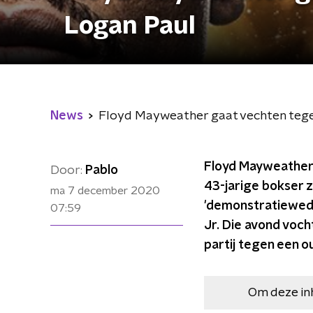
Logan Paul
News
Floyd Mayweather gaat vechten teg
Floyd Mayweather 
Door:
Pablo
43-jarige bokser 
ma 7 december 2020
'demonstratieweds
07:59
Jr. Die avond voch
partij tegen een o
Om deze in