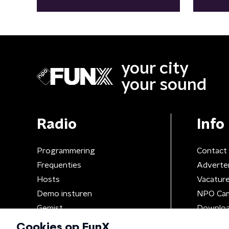
kooigevecht'
your city
your sound
Radio
Info
Programmering
Contact
Frequenties
Adverte
Hosts
Vacatur
Demo insturen
NPO Ca
Gemist
Downloa