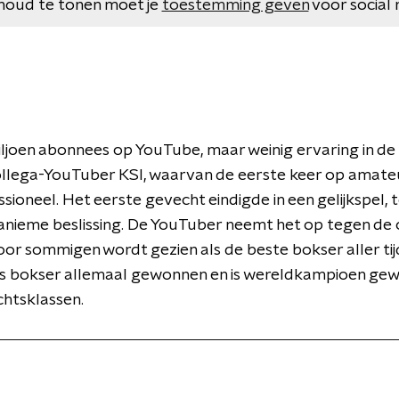
houd te tonen moet je
toestemming geven
voor social 
ljoen abonnees op YouTube, maar weinig ervaring in de 
ollega-YouTuber KSI, waarvan de eerste keer op amate
ioneel. Het eerste gevecht eindigde in een gelijkspel, 
anieme beslissing. De YouTuber neemt het op tegen de
r sommigen wordt gezien als de beste bokser aller tijd
als bokser allemaal gewonnen en is wereldkampioen gewee
chtsklassen.