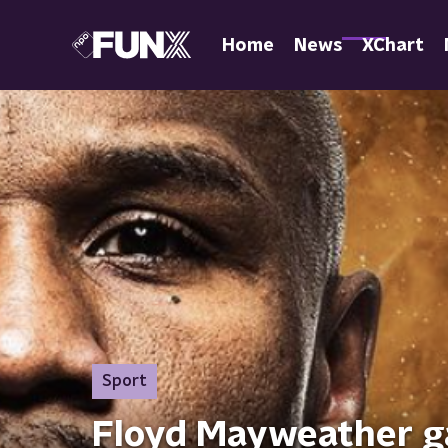
Home
News
XChart
Sport
Floyd Mayweather g